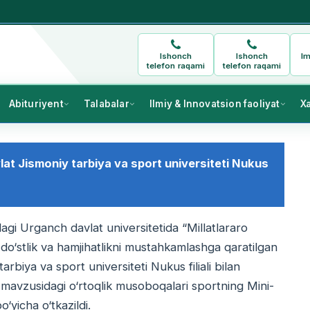
Ishonch
Ishonch
Im
telefon raqami
telefon raqami
Abituriyent
Talabalar
Ilmiy & Innovatsion faoliyat
X
lat Jismoniy tarbiya va sport universiteti Nukus
i Urganch davlat universitetida “Millatlararo
i do‘stlik va hamjihatlikni mustahkamlashga qaratilgan
tarbiya va sport universiteti Nukus filiali bilan
i” mavzusidagi o‘rtoqlik musoboqalari sportning Mini-
‘yicha o‘tkazildi.