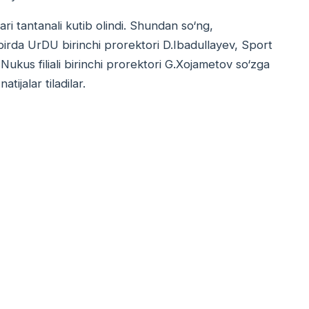
ri tantanali kutib olindi. Shundan so‘ng,
birda UrDU birinchi prorektori D.Ibadullayev, Sport
ukus filiali birinchi prorektori G.Xojametov so‘zga
tijalar tiladilar.