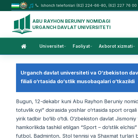
Ishonch telefonlari (62) 224-66-80, (62) 227 76 00
ABU RAYHON BERUNIY NOMIDAGI
URGANCH DAVLAT UNIVERSITETI
Universitet
Faoliyat
Axborot xizmati
Urganch davlat universiteti va O‘zbekiston dav
filiali o‘rtasida do‘stlik musobaqalari o‘tkazildi
Bugun, 12-dekabr kuni Abu Rayhon Beruniy nomidag
totuvlik oyi” doirasida yoshlar o‘rtasida sport orqal
yirik tadbir bo‘lib o‘tdi. O‘zbekiston davlat Jismoniy 
hamkorlikda tashkil etilgan “Sport – do‘stlik elchis
futbol, Badminton, Stol tennisi va Shaxmat turlari bo