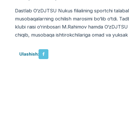
Dastlab O‘zDJTSU Nukus filialining sportchi talabala
musobaqalarning ochilish marosimi bo‘lib o‘tdi. Tad
klubi raisi o‘rinbosari M.Rahimov hamda O‘zDJTSU N
chiqib, musobaqa ishtirokchilariga omad va yuksak na
Ulashish: