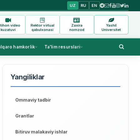
UZ
RU
EN
tihon video
Rektor virtual
Zaxira
Yashil
kuzatuvi
qabulxonasi
nomzod
Universitet
alqaro hamkorlik
Ta'lim resurslari
Yangiliklar
Ommaviy tadbir
Grantlar
Bitiruv malakaviy ishlar