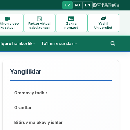
UZ
RU
EN
tihon video
Rektor virtual
Zaxira
Yashil
kuzatuvi
qabulxonasi
nomzod
Universitet
alqaro hamkorlik
Ta'lim resurslari
Yangiliklar
Ommaviy tadbir
Grantlar
Bitiruv malakaviy ishlar