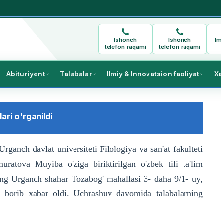
Ishonch
Ishonch
Im
telefon raqami
telefon raqami
Abituriyent
Talabalar
Ilmiy & Innovatsion faoliyat
X
ari o'rganildi
anch davlat universiteti Filologiya va san'at fakulteti
uratova Muyiba o'ziga biriktirilgan o'zbek tili ta'lim
ing Urganch shahar Tozabog' mahallasi 3- daha 9/1- uy,
 borib xabar oldi. Uchrashuv davomida talabalarning