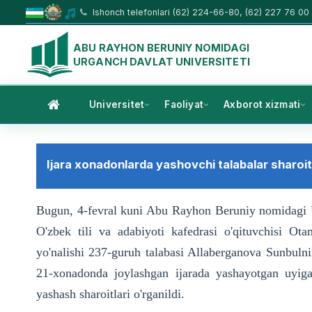
Ishonch telefonlari (62) 224-66-80, (62) 227 76 00
ABU RAYHON BERUNIY NOMIDAGI
URGANCH DAVLAT UNIVERSITETI
Universitet
Faoliyat
Axborot xizmati
Ijara xonadonlarda yashovchi talabalar sharoitl
Bugun, 4-fevral kuni Abu Rayhon Beruniy nomidagi Urg
O'zbek tili va adabiyoti kafedrasi o'qituvchisi Otam
yo'nalishi 237-guruh talabasi Allaberganova Sunbuln
21-xonadonda joylashgan ijarada yashayotgan uyiga
yashash sharoitlari o'rganildi.