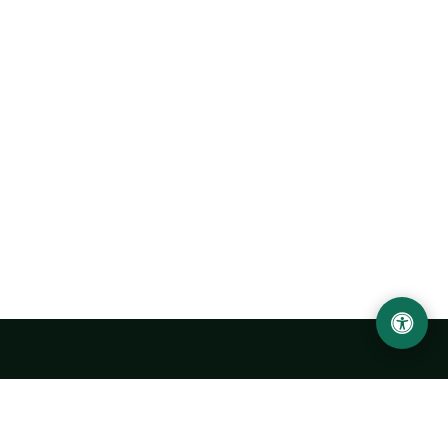
Abu Rayhon Beruniy nomidagi Urganch davlat
universiteti