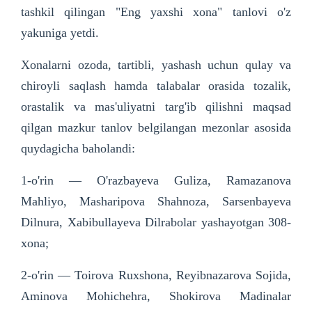
tashkil qilingan "Eng yaxshi xona" tanlovi o'z
yakuniga yetdi.
Xonalarni ozoda, tartibli, yashash uchun qulay va
chiroyli saqlash hamda talabalar orasida tozalik,
orastalik va mas'uliyatni targ'ib qilishni maqsad
qilgan mazkur tanlov belgilangan mezonlar asosida
quydagicha baholandi:
1-o'rin — O'razbayeva Guliza, Ramazanova
Mahliyo, Masharipova Shahnoza, Sarsenbayeva
Dilnura, Xabibullayeva Dilrabolar yashayotgan 308-
xona;
2-o'rin — Toirova Ruxshona, Reyibnazarova Sojida,
Aminova Mohichehra, Shokirova Madinalar