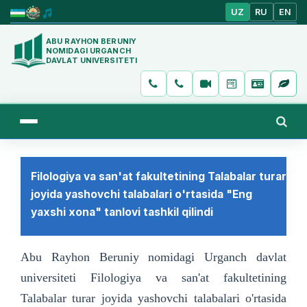
UZ
RU
EN
ABU RAYHON BERUNIY
NOMIDAGI URGANCH
DAVLAT UNIVERSITETI
Filologiya va san'at fakultetining Talabalar turar
joyida yashovchi talabalari o'rtasida "Eng
yaxshi xona" tanlovi tashkil qilindi
Abu Rayhon Beruniy nomidagi Urganch davlat
universiteti Filologiya va san'at fakultetining
Talabalar turar joyida yashovchi talabalari o'rtasida