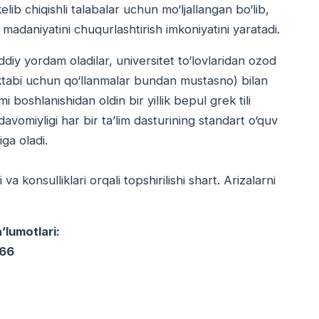
ib chiqishli talabalar uchun mo‘ljallangan bo‘lib,
a madaniyatini chuqurlashtirish imkoniyatini yaratadi.
iy yordam oladilar, universitet to‘lovlaridan ozod
 maktabi uchun qo‘llanmalar bundan mustasno) bilan
mi boshlanishidan oldin bir yillik bepul grek tili
davomiyligi har bir ta’lim dasturining standart o‘quv
iga oladi.
a konsulliklari orqali topshirilishi shart. Arizalarni
lumotlari:
066