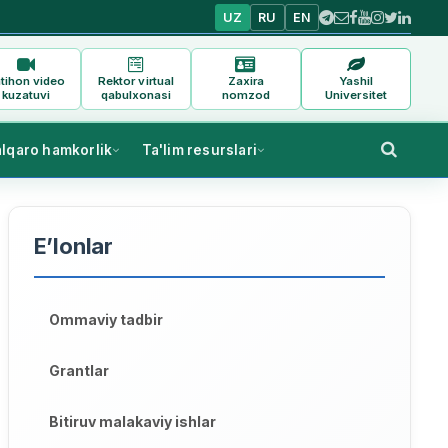
UZ
RU
EN
tihon video
Rektor virtual
Zaxira
Yashil
kuzatuvi
qabulxonasi
nomzod
Universitet
alqaro hamkorlik
Ta'lim resurslari
E’lonlar
Ommaviy tadbir
Grantlar
Bitiruv malakaviy ishlar