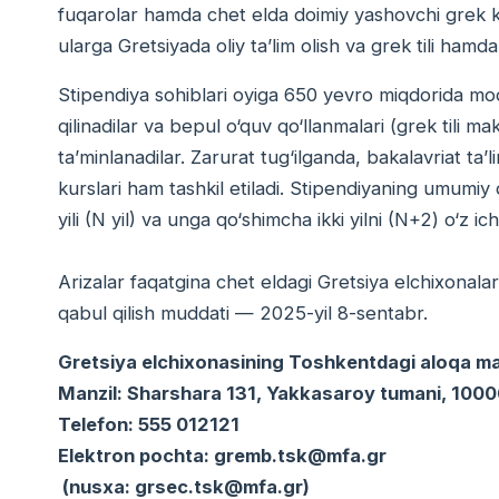
fuqarolar hamda chet elda doimiy yashovchi grek kel
ularga Gretsiyada oliy ta’lim olish va grek tili hamd
Stipendiya sohiblari oyiga 650 yevro miqdorida modd
qilinadilar va bepul o‘quv qo‘llanmalari (grek tili
ta’minlanadilar. Zarurat tug‘ilganda, bakalavriat ta’li
kurslari ham tashkil etiladi. Stipendiyaning umumiy 
yili (N yil) va unga qo‘shimcha ikki yilni (N+2) o‘z ich
Arizalar faqatgina chet eldagi Gretsiya elchixonalari v
qabul qilish muddati — 2025-yil 8-sentabr.
Gretsiya elchixonasining Toshkentdagi aloqa ma’
Manzil: Sharshara 131, Yakkasaroy tumani, 100
Telefon: 555 012121
Elektron pochta: gremb.tsk@mfa.gr
(nusxa: grsec.tsk@mfa.gr)