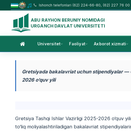
Ishonch telefonlari (62) 224-66-80, (62) 227 76 00
ABU RAYHON BERUNIY NOMIDAGI
URGANCH DAVLAT UNIVERSITETI
Universitet
Faoliyat
Axborot xizmati
Gretsiyada bakalavriat uchun stipendiyalar — G
2026 o‘quv yili
Gretsiya Tashqi Ishlar Vazirligi 2025-2026 o‘quv yil
to‘liq moliyalashtiriladigan bakalavriat stipendiyalari