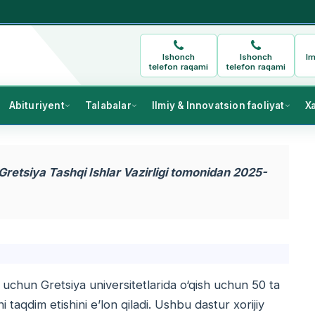
Ishonch
Ishonch
Im
telefon raqami
telefon raqami
Abituriyent
Talabalar
Ilmiy & Innovatsion faoliyat
X
retsiya Tashqi Ishlar Vazirligi tomonidan 2025-
i uchun Gretsiya universitetlarida o‘qish uchun 50 ta
ni taqdim etishini e’lon qiladi. Ushbu dastur xorijiy