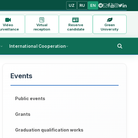
UZ
RU
EN
Video
Virtual
Reserve
Green
urveillance
reception
candidate
University
s
International Cooperation
Events
Public events
Grants
Graduation qualification works