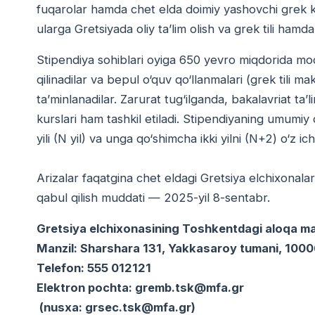
fuqarolar hamda chet elda doimiy yashovchi grek kel
ularga Gretsiyada oliy ta’lim olish va grek tili hamd
Stipendiya sohiblari oyiga 650 yevro miqdorida modd
qilinadilar va bepul o‘quv qo‘llanmalari (grek tili
ta’minlanadilar. Zarurat tug‘ilganda, bakalavriat ta’li
kurslari ham tashkil etiladi. Stipendiyaning umumiy 
yili (N yil) va unga qo‘shimcha ikki yilni (N+2) o‘z ich
Arizalar faqatgina chet eldagi Gretsiya elchixonalari v
qabul qilish muddati — 2025-yil 8-sentabr.
Gretsiya elchixonasining Toshkentdagi aloqa ma’
Manzil: Sharshara 131, Yakkasaroy tumani, 100
Telefon: 555 012121
Elektron pochta: gremb.tsk@mfa.gr
(nusxa: grsec.tsk@mfa.gr)