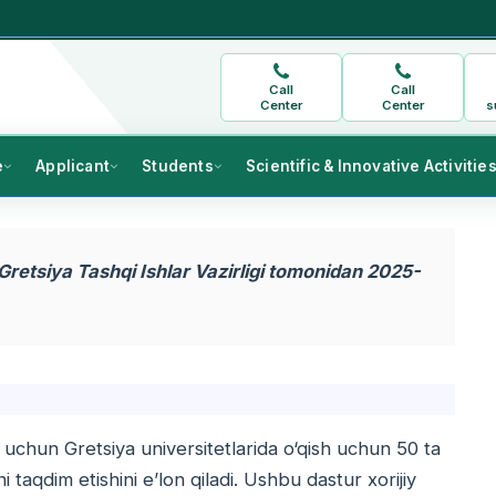
Call
Call
Center
Center
s
e
Applicant
Students
Scientific & Innovative Activitie
retsiya Tashqi Ishlar Vazirligi tomonidan 2025-
i uchun Gretsiya universitetlarida o‘qish uchun 50 ta
ni taqdim etishini e’lon qiladi. Ushbu dastur xorijiy