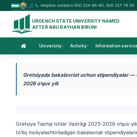
Helpline numbers (62) 224-66-80, (62) 227 76 00
URGENCH STATE UNIVERSITY NAMED
AFTER ABU RAYHAN BIRUNI
University
Activity
Information servic
Gretsiyada bakalavriat uchun stipendiyalar — G
2026 o‘quv yili
Gretsiya Tashqi Ishlar Vazirligi 2025-2026 o‘quv yil
to‘liq moliyalashtiriladigan bakalavriat stipendiyalari