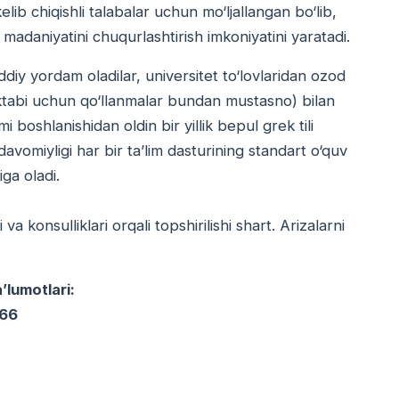
ib chiqishli talabalar uchun mo‘ljallangan bo‘lib,
a madaniyatini chuqurlashtirish imkoniyatini yaratadi.
iy yordam oladilar, universitet to‘lovlaridan ozod
 maktabi uchun qo‘llanmalar bundan mustasno) bilan
mi boshlanishidan oldin bir yillik bepul grek tili
davomiyligi har bir ta’lim dasturining standart o‘quv
iga oladi.
a konsulliklari orqali topshirilishi shart. Arizalarni
lumotlari:
066