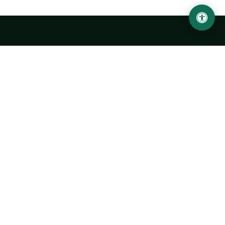
Urgench State University named after Abu Rayhan
Biruni
14, Kh.Alimdjan str, Urgench city, 220100, Uzbekistan
+998 62 224 6700
info@urdu.uz
Bus 7, 13, 28
UNIVERSITY