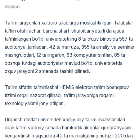
olishadi.
Ta’lim jarayonlari xalqaro talablarga moslashtirilgan. Talabalar
ta’lim olishi uchun barcha shart-sharoitlar yetarli darajada
ta’minlangan bo‘lib, universitetning 8 ta o‘quv binosida 557 ta
auditoriya: jumladan, 42 ta ma’ruza, 355 ta amaliy va seminar
mashg‘ulotlari, 12 ta lingafon, 63 kompyuter sinflari, 85 ta
boshqa turdagi auditoriyalar mavjud bo‘lib, universitetda
o‘quv jarayoni 2 smenada tashkil qilinadi.
Ta’lim sifatini ta’minlashni HEMIS elektron ta’lim boshqaruv
tizimi orqali nazorat qilinadi, ta’lim jarayoniga raqamli
texnologiyalarni joriy etilgan.
Urganch davlat universiteti xorijiy oliy ta’lim muassasalari
bilan ta’lim va ilmiy sohada hamkorlik aloqalar geografiyasini
kengaytirish maqsadida 40 ta mamlakatning nufuzli 200 dan