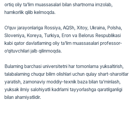
ortiq oliy ta’lim muassasalari bilan shartnoma imzolab,
hamkorlik qilib kelmoqda.
O‘quv jarayonlariga Rossiya, AQSh, Xitoy, Ukraina, Polsha,
Sloveniya, Koreya, Turkiya, Eron va Belorus Respublikasi
kabi qator davlatlarning oliy ta’lim muassasalari professor-
o‘qituvchilari jalb qilinmoqda.
Bularning barchasi universitetni har tomonlama yuksaltirish,
talabalarning chuqur bilim olishlari uchun qulay shart-sharoitlar
yaratish, zamonaviy moddiy-texnik baza bilan ta’minlash,
yuksak ilmiy salohiyatli kadrlarni tayyorlashga qaratilganligi
bilan ahamiyatlidir.