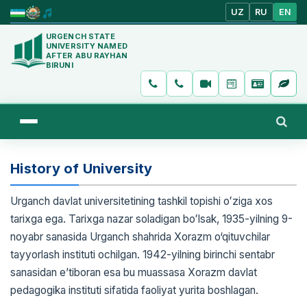
UZ
RU
EN
URGENCH STATE
UNIVERSITY NAMED
AFTER ABU RAYHAN
BIRUNI
History of University
Urganch davlat universitetining tashkil topishi oʻziga xos
tarixga ega. Tarixga nazar soladigan boʻlsak, 1935-yilning 9-
noyabr sanasida Urganch shahrida Xorazm o‘qituvchilar
tayyorlash instituti ochilgan. 1942-yilning birinchi sentabr
sanasidan e’tiboran esa bu muassasa Xorazm davlat
pedagogika instituti sifatida faoliyat yurita boshlagan.