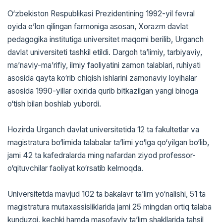
O‘zbekiston Respublikasi Prezidentining 1992-yil fevral
oyida e’lon qilingan farmoniga asosan, Xorazm davlat
pedagogika institutiga universitet maqomi berilib, Urganch
davlat universiteti tashkil etildi. Dargoh ta’limiy, tarbiyaviy,
ma’naviy-ma’rifiy, ilmiy faoliyatini zamon talablari, ruhiyati
asosida qayta ko‘rib chiqish ishlarini zamonaviy loyihalar
asosida 1990-yillar oxirida qurib bitkazilgan yangi binoga
o‘tish bilan boshlab yubordi.
Hozirda Urganch davlat universitetida 12 ta fakultetlar va
magistratura bo‘limida talabalar ta’limi yo‘lga qo‘yilgan bo‘lib,
jami 42 ta kafedralarda ming nafardan ziyod professor-
o‘qituvchilar faoliyat ko‘rsatib kelmoqda.
Universitetda mavjud 102 ta bakalavr ta’lim yo‘nalishi, 51 ta
magistratura mutaxassisliklarida jami 25 mingdan ortiq talaba
kunduzgi, kechki hamda masofaviy ta’lim shakllarida tahsil