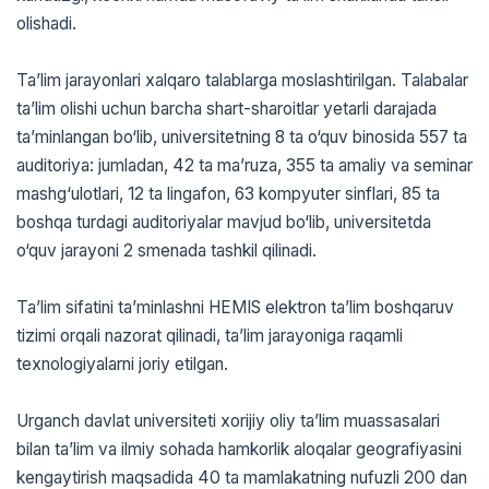
olishadi.
Ta’lim jarayonlari xalqaro talablarga moslashtirilgan. Talabalar
ta’lim olishi uchun barcha shart-sharoitlar yetarli darajada
ta’minlangan bo‘lib, universitetning 8 ta o‘quv binosida 557 ta
auditoriya: jumladan, 42 ta ma’ruza, 355 ta amaliy va seminar
mashg‘ulotlari, 12 ta lingafon, 63 kompyuter sinflari, 85 ta
boshqa turdagi auditoriyalar mavjud bo‘lib, universitetda
o‘quv jarayoni 2 smenada tashkil qilinadi.
Ta’lim sifatini ta’minlashni HEMIS elektron ta’lim boshqaruv
tizimi orqali nazorat qilinadi, ta’lim jarayoniga raqamli
texnologiyalarni joriy etilgan.
Urganch davlat universiteti xorijiy oliy ta’lim muassasalari
bilan ta’lim va ilmiy sohada hamkorlik aloqalar geografiyasini
kengaytirish maqsadida 40 ta mamlakatning nufuzli 200 dan