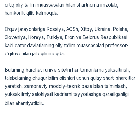
ortiq oliy ta’lim muassasalari bilan shartnoma imzolab,
hamkorlik qilib kelmoqda.
O‘quv jarayonlariga Rossiya, AQSh, Xitoy, Ukraina, Polsha,
Sloveniya, Koreya, Turkiya, Eron va Belorus Respublikasi
kabi qator davlatlarning oliy ta’lim muassasalari professor-
o‘qituvchilari jalb qilinmoqda.
Bularning barchasi universitetni har tomonlama yuksaltirish,
talabalarning chuqur bilim olishlari uchun qulay shart-sharoitlar
yaratish, zamonaviy moddiy-texnik baza bilan ta’minlash,
yuksak ilmiy salohiyatli kadrlarni tayyorlashga qaratilganligi
.
bilan ahamiyatlidir.