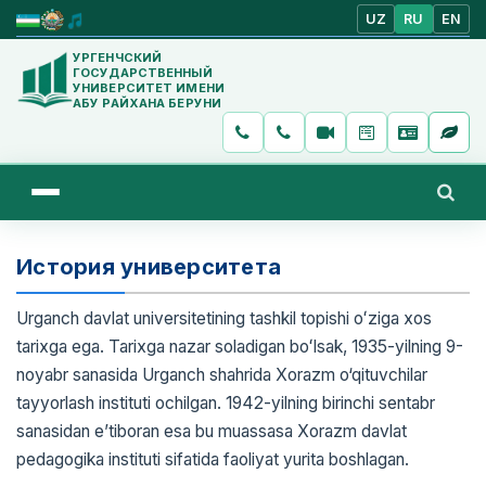
UZ
RU
EN
УРГЕНЧСКИЙ
ГОСУДАРСТВЕННЫЙ
УНИВЕРСИТЕТ ИМЕНИ
АБУ РАЙХАНА БЕРУНИ
История университета
Urganch davlat universitetining tashkil topishi oʻziga xos
tarixga ega. Tarixga nazar soladigan boʻlsak, 1935-yilning 9-
noyabr sanasida Urganch shahrida Xorazm o‘qituvchilar
tayyorlash instituti ochilgan. 1942-yilning birinchi sentabr
sanasidan e’tiboran esa bu muassasa Xorazm davlat
pedagogika instituti sifatida faoliyat yurita boshlagan.