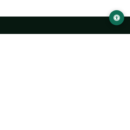
Ургенчский государственный университет
имени Абу Райхана Беруни
Адрес: 220100, Узбекистан, город Ургенч, улица Х. Олимжона,
14.
+998 62 224 6700
info@urdu.uz
Автобус 7, 13, 28
УНИВЕРСИТЕТ