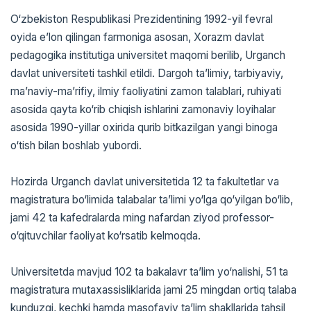
O‘zbekiston Respublikasi Prezidentining 1992-yil fevral
oyida e’lon qilingan farmoniga asosan, Xorazm davlat
pedagogika institutiga universitet maqomi berilib, Urganch
davlat universiteti tashkil etildi. Dargoh ta’limiy, tarbiyaviy,
ma’naviy-ma’rifiy, ilmiy faoliyatini zamon talablari, ruhiyati
asosida qayta ko‘rib chiqish ishlarini zamonaviy loyihalar
asosida 1990-yillar oxirida qurib bitkazilgan yangi binoga
o‘tish bilan boshlab yubordi.
Hozirda Urganch davlat universitetida 12 ta fakultetlar va
magistratura bo‘limida talabalar ta’limi yo‘lga qo‘yilgan bo‘lib,
jami 42 ta kafedralarda ming nafardan ziyod professor-
o‘qituvchilar faoliyat ko‘rsatib kelmoqda.
Universitetda mavjud 102 ta bakalavr ta’lim yo‘nalishi, 51 ta
magistratura mutaxassisliklarida jami 25 mingdan ortiq talaba
kunduzgi, kechki hamda masofaviy ta’lim shakllarida tahsil