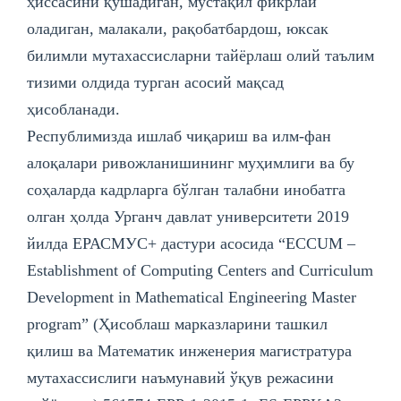
ҳиссасини қўшадиган, мустақил фикрлай
оладиган, малакали, рақобатбардош, юксак
билимли мутахассисларни тайёрлаш олий таълим
тизими олдида турган асосий мақсад
ҳисобланади.
Республимизда ишлаб чиқариш ва илм-фан
алоқалари ривожланишининг муҳимлиги ва бу
соҳаларда кадрларга бўлган талабни инобатга
олган ҳолда Урганч давлат университети 2019
йилда EРАСМУС+ дастури асoсида “ECCUМ –
Establishment of Computing Centers and Curriculum
Development in Mathematical Engineering Master
program” (Ҳисоблаш марказларини ташкил
қилиш ва Математик инженерия магистратура
мутахассислиги наъмунавий ўқув режасини