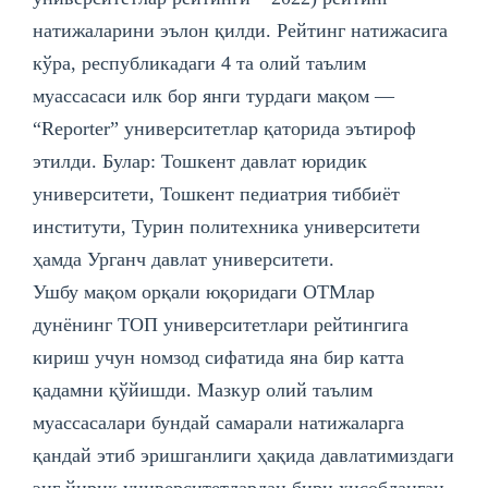
натижаларини эълон қилди. Рейтинг натижасига
кўра, республикадаги 4 та олий таълим
муассасаcи илк бор янги турдаги мақом —
“Reportеr” университетлар қаторида эътироф
этилди. Булар: Тошкент давлат юридик
университети, Тошкент педиатрия тиббиёт
институти, Турин политехника университети
ҳамда Урганч давлат университети.
Ушбу мақом орқали юқоридаги ОТМлар
дунёнинг ТОП университетлари рейтингига
кириш учун номзод сифатида яна бир катта
қадамни қўйишди. Мазкур олий таълим
муассасалари бундай самарали натижаларга
қандай этиб эришганлиги ҳақида давлатимиздаги
энг йирик университетлардан бири ҳисобланган