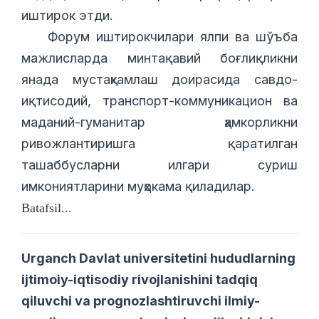
иштирок этди.
Форум иштирокчилари ялпи ва шўъба
мажлисларда минтақавий боғлиқликни
янада мустаҳкамлаш доирасида савдо-
иқтисодий, транспорт-коммуникацион ва
маданий-гуманитар ҳамкорликни
ривожлантиришга қаратилган
ташаббусларни илгари суриш
имкониятларини муҳокама қиладилар.
Batafsil...
Urganch Davlat universitetini hududlarning
ijtimoiy-iqtisodiy rivojlanishini tadqiq
qiluvchi va prognozlashtiruvchi ilmiy-