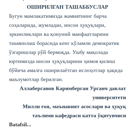
ОШИРИЛГАН ТАШАББУСЛАР
Бугун мамлакатимизда жамиятнинг барча
соҳаларида, жумладан, инсон ҳуқуқлари,
эркинликлари ва қонуний манфаатларини
таъминлаш борасида кенг кўламли демократик
ўзгаришлар рўй бермоқда. Ушбу мақолада
юртимизда инсон ҳуқуқларини ҳимоя қилиш
бўйича амалга оширилаётган ислоҳотлар ҳақида
маълумотлар берилган.
Аллаберганов Каримберган Урганч давлат
университети
Милли ғоя, маънавият асослари ва ҳуқуқ
таълими кафедраси катта ўқитувчиси
Batafsil...