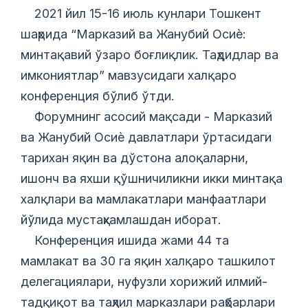
2021 йил 15-16 июль кунлари Тошкент
шаҳрида “Марказий ва Жанубий Осиѐ:
минтақавий ўзаро боғлиқлик. Таҳдидлар ва
имкониятлар” мавзусидаги халқаро
конференция бўлиб ўтди.
Форумнинг асосий мақсади - Марказий
ва Жанубий Осиѐ давлатлари ўртасидаги
тарихан яқин ва дўстона алоқаларни,
ишонч ва яхши қўшничиликни икки минтақа
халқлари ва мамлакатлари манфаатлари
йўлида мустаҳкамлашдан иборат.
Конференция ишида жами 44 та
мамлакат ва 30 га яқин халқаро ташкилот
делегациялари, нуфузли хорижий илмий-
тадқиқот ва таҳлил марказлари раҳбарлари