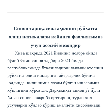
Синов тариқасида аҳолини рўйхатга
олиш натижалари кейинги фаолиятимиз
учун асосий мезондир
Хива шаҳрида 2021 йилнинг ноябрь ойида
бўлиб ўтган синов тадбири 2023 йилда
республикамизда ўтказиладиган умумий аҳолини
рўйхатга олиш ишларига тайёргарлик бўйича
олдинда қилишимиз лозим бўлган ишларимиз
кўплигини кўрсатди. Дарҳақиқат синов ўз йўли
билан синов, тажриба орттириш, турли хил
усулларни қўллаб кўриш амалиёти ҳисобланади.