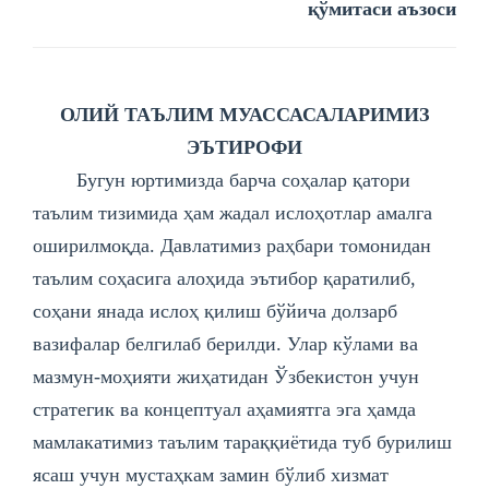
қўмитаси аъзоси
ОЛИЙ ТАЪЛИМ МУАССАСАЛАРИМИЗ
ЭЪТИРОФИ
Бугун юртимизда барча соҳалар қатори
таълим тизимида ҳам жадал ислоҳотлар амалга
оширилмоқда. Давлатимиз раҳбари томонидан
таълим соҳасига алоҳида эътибор қаратилиб,
соҳани янада ислоҳ қилиш бўйича долзарб
вазифалар белгилаб берилди. Улар кўлами ва
мазмун-моҳияти жиҳатидан Ўзбекистон учун
стратегик ва концептуал аҳамиятга эга ҳамда
мамлакатимиз таълим тараққиётида туб бурилиш
ясаш учун мустаҳкам замин бўлиб хизмат