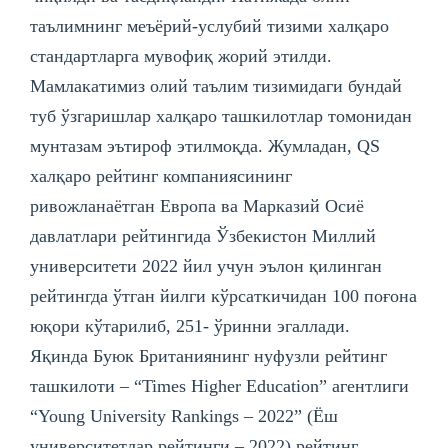
таълимнинг меъёрий-услубий тизими халқаро
стандартларга мувофиқ жорий этилди.
Мамлакатимиз олий таълим тизимидаги бундай
туб ўзгаришлар халқаро ташкилотлар томонидан
мунтазам эътироф этилмоқда. Жумладан, QS
халқаро рейтинг компаниясининг
ривожланаётган Европа ва Марказий Осиё
давлатлари рейтингида Ўзбекистон Миллий
университети 2022 йил учун эълон қилинган
рейтингда ўтган йилги кўрсаткичидан 100 поғона
юқори кўтарилиб, 251- ўринни эгаллади.
Яқинда Буюк Британиянинг нуфузли рейтинг
ташкилоти – “Times Highеr Education” агентлиги
“Young University Rankings – 2022” (Ёш
университетлар рейтинги – 2022) рейтинг