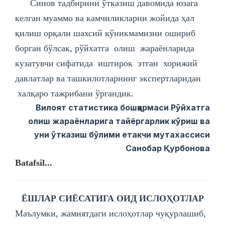
Синов тадбирини ўтказиш давомида юзага
келган муаммо ва камчиликларни жойида ҳал
қилиш орқали шахсий кўникмамизни ошириб
борган бўлсак, рўйхатга олиш жараёнларида
кузатувчи сифатида иштирок этган хорижий
давлатлар ва ташкилотларнинг экспертларидан
халқаро тажрибани ўргандик.
Вилоят статистика бошқармаси Рўйхатга
олиш жараёнларига тайёргарлик кўриш ва
уни ўтказиш бўлими етакчи мутахассиси
Санобар Қурбонова
Batafsil...
ЁШЛАР СИЁСАТИГА ОИД ИСЛОҲОТЛАР
Маълумки, жамиятдаги ислоҳотлар чуқурлашиб,