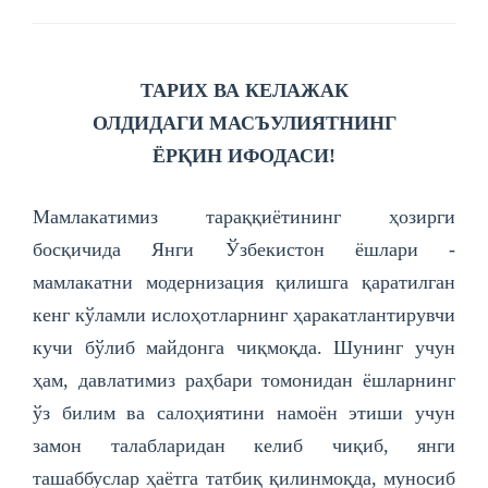
ТАРИХ ВА КЕЛАЖАК
ОЛДИДАГИ
МАСЪУЛИЯТНИНГ
ЁРҚИН ИФОДАСИ!
Мамлакатимиз тараққиётининг ҳозирги
босқичида Янги Ўзбекистон ёшлари -
мамлакатни модернизация қилишга қаратилган
кенг кўламли ислоҳотларнинг ҳаракатлантирувчи
кучи бўлиб майдонга чиқмоқда. Шунинг учун
ҳам, давлатимиз раҳбари томонидан ёшларнинг
ўз билим ва салоҳиятини намоён этиши учун
замон талабларидан келиб чиқиб, янги
ташаббуслар ҳаётга татбиқ қилинмоқда, муносиб