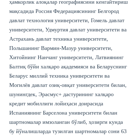
ҳамкорлик алоқалар географиясини кенгайтириш
мақсадида Россия Федерациясининг Белгород
давлат технология университети, Гомель давлат
университети, Удмуртия давлат университети ва
Астрахань давлат техника университети,
Польшанинг Вармин-Мазур университети,
Хитойнинг Нанчанг университети, Латвиянинг
Балтиқ бўйи халқаро ақадемияси ва Беларуснинг
Беларус миллий техника университети ва
Могилёв давлат озиқ-овқат университети билан,
шунингдек, Эрасмус+ дастурининг халқаро
кредит мобиллиги лойиҳаси доирасида
Испаниянинг Барселона университети билан
шартномалар имзоланган бўлиб, ҳозирги кунда
бу йўналишларда тузилган шартномалар сони 63