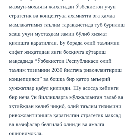
мазмун-моҳияти жиҳатидан Ўзбекистон учун
стратегик ва концептуал аҳамиятга эга ҳамда
мамлакатимиз таълим тараққиётида туб бурилиш
ясаш учун мустаҳкам замин бўлиб хизмат
қилишга қаратилган. Бу борада олий таълимни
сифат жиҳатидан янги босқичга кўтариш
мақсадида “Ўзбекистон Республикаси олий
таълим тизимини 2030 йилгача ривожлантириш
концепцияси” ва бошқа бир қатор меъёрий
ҳужжатлар қабул қилинди. Шу асосда кейинги
бир неча ўн йилликларга мўлжалланган талаб ва
эҳтиёждан келиб чиқиб, олий таълим тизимини
ривожлантиришга қаратилган стратегик мақсад
ва вазифалар белгилаб олинди ва амалга
оширилмоқда.