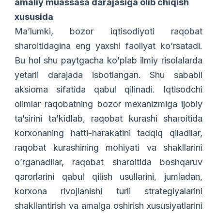
amaliy muassasa darajasiga olib chiqish
xususida
Ma’lumki, bozor iqtisodiyoti raqobat
sharoitidagina eng yaxshi faoliyat ko’rsatadi.
Bu hol shu paytgacha ko’plab ilmiy risolalarda
yetarli darajada isbotlangan. Shu sababli
aksioma sifatida qabul qilinadi. Iqtisodchi
olimlar raqobatning bozor mexanizmiga ijobiy
ta’sirini ta’kidlab, raqobat kurashi sharoitida
korxonaning hatti-harakatini tadqiq qiladilar,
raqobat kurashining mohiyati va shakllarini
o’rganadilar, raqobat sharoitida boshqaruv
qarorlarini qabul qilish usullarini, jumladan,
korxona rivojlanishi turli strategiyalarini
shakllantirish va amalga oshirish xususiyatlarini