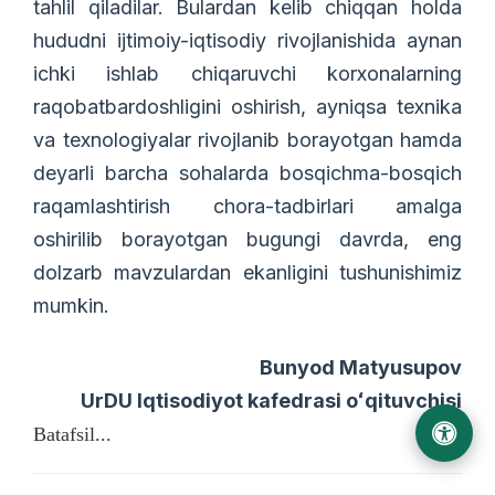
tahlil qiladilar. Bulardan kelib chiqqan holda
hududni ijtimoiy-iqtisodiy rivojlanishida aynan
ichki ishlab chiqaruvchi korxonalarning
raqobatbardoshligini oshirish, ayniqsa texnika
va texnologiyalar rivojlanib borayotgan hamda
deyarli barcha sohalarda bosqichma-bosqich
raqamlashtirish chora-tadbirlari amalga
oshirilib borayotgan bugungi davrda, eng
dolzarb mavzulardan ekanligini tushunishimiz
mumkin.
Bunyod Matyusupov
UrDU Iqtisodiyot kafedrasi oʻqituvchisi
Batafsil...