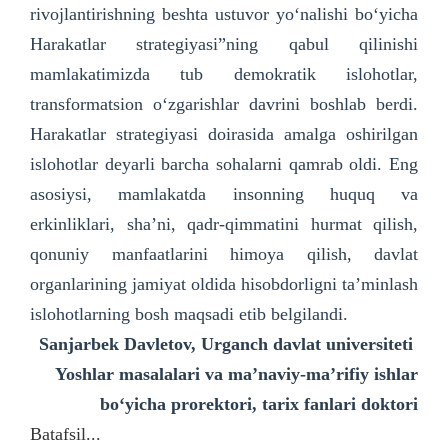
rivojlantirishning beshta ustuvor yo‘nalishi bo‘yicha
Harakatlar strategiyasi”ning qabul qilinishi
mamlakatimizda tub demokratik islohotlar,
transformatsion o‘zgarishlar davrini boshlab berdi.
Harakatlar strategiyasi doirasida amalga oshirilgan
islohotlar deyarli barcha sohalarni qamrab oldi. Eng
asosiysi, mamlakatda insonning huquq va
erkinliklari, sha’ni, qadr-qimmatini hurmat qilish,
qonuniy manfaatlarini himoya qilish, davlat
organlarining jamiyat oldida hisobdorligni ta’minlash
islohotlarning bosh maqsadi etib belgilandi.
Sanjarbek Davletov,
Urganch davlat universiteti
Yoshlar masalalari va ma’naviy-ma’rifiy ishlar
bo‘yicha
prorektori, tarix fanlari doktori
Batafsil...