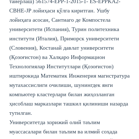
тайёрлаш) 561574-EPP-1-2015-1- ES-EPPKA2-
CBHE-JP лoйиҳаси қўлга киритган. Ушбу
лойиҳага асосан, Сантиаго де Компостела
университети (Испания), Турин политехника
институти (Италия), Приморск университети
(Словения), Костанай давлат университети
(Қозоғистон) ва Халқаро Информацион
Технологиялар Институтлари (Қозоғистон)
иштирокида Математик Инженерия магистратура
мутахассислиги очилиши, шунингдек янги
компьютер кластерлари билан жиҳозланган
ҳисоблаш марказлари ташкил қилиниши назарда
тутилган.
Унивeрситeтда хорижий олий таълим
муассасалари билан таълим ва илмий соҳада