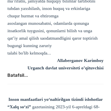
ma’rifatni, jamiyatda huquqiy bilimlar tartibotini
tubdan yaxshilash, inson huquq va erkinlariga
chuqur hurmat va ehtiromga
asoslangan munosabatni, odamlarda qonunga
itoatkorlik tuygusini, qonunlarni bilish va unga
qat’iy amal qilish saodatmandligini qaror toptirish
bugungi kunning zaruriy
talabi bo'lib kelmoqda...
Allaberganov Karimboy
Urganch davlat universiteti o’qituvchisi
Batafsil...
Inson manfaatlari yoʻnaltirilgan tizimli islohotlar
“Xalq soʻzi”
gazetasining 2023-yil 6-apreldagi 68-