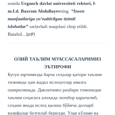
sonida
Urganch davlat universiteti rektori, f-
m.f.d. Baxrom Abdullayev
ning
“Inson
manfaatlariga yoʻnaltirilgan tizimli
islohotlar”
sarlavhali maqolasi chop etildi.
Batafsil...
(pdf)
ОЛИЙ ТАЪЛИМ МУАССАСАЛАРИМИЗ
ЭЪТИРОФИ
Бугун юртимизда барча соҳалар қатори таълим
тизимида ҳам жадал ислоҳотлар амалга
оширилмоқда. Давлатимиз раҳбари томонидан
таълим соҳасига алоҳида эътибор қаратилиб,
соҳани янада ислоҳ қилиш бўйича долзарб
вазифалар белгилаб берилди. Улар кўлами ва