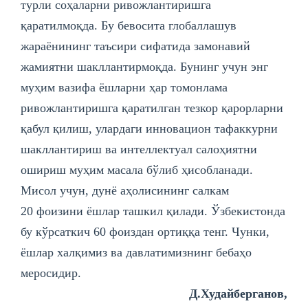
турли соҳаларни ривожлантиришга
қаратилмоқда. Бу бевосита глобаллашув
жараёнининг таъсири сифатида замонавий
жамиятни шакллантирмоқда. Бунинг учун энг
муҳим вазифа ёшларни ҳар томонлама
ривожлантиришга қаратилган тезкор қарорларни
қабул қилиш, улардаги инновацион тафаккурни
шакллантириш ва интеллектуал салоҳиятни
ошириш муҳим масала бўлиб ҳисобланади.
Мисол учун, дунё аҳолисининг салкам
20 фоизини ёшлар ташкил қилади. Ўзбекистонда
бу кўрсаткич 60 фоиздан ортиққа тенг. Чунки,
ёшлар халқимиз ва давлатимизнинг бебаҳо
меросидир.
Д.Худайберганов,