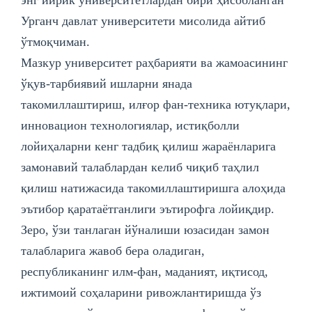
Урганч давлат университети мисолида айтиб
ўтмоқчиман.
Мазкур университет раҳбарияти ва жамоасининг
ўқув-тарбиявий ишларни янада
такомиллаштириш, илғор фан-техника ютуқлари,
инновацион технологиялар, истиқболли
лойиҳаларни кенг тадбиқ қилиш жараёнларига
замонавий талаблардан келиб чиқиб таҳлил
қилиш натижасида такомиллаштиришга алоҳида
эътибор қаратаётганлиги эътирофга лойиқдир.
Зеро, ўзи танлаган йўналиши юзасидан замон
талабларига жавоб бера оладиган,
республиканинг илм-фан, маданият, иқтисод,
ижтимоий соҳаларини ривожлантиришда ўз