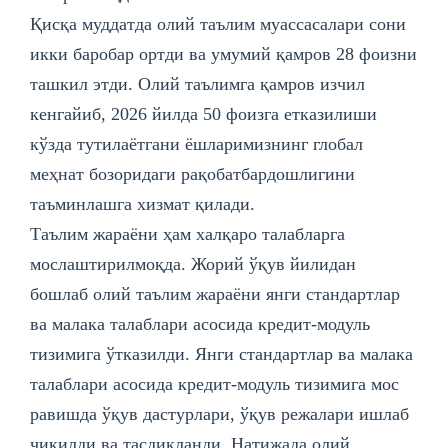
Қисқа муддатда олий таълим муассасалари сони
икки баробар ортди ва умумий қамров 28 фоизни
ташкил этди. Олий таълимга қамров изчил
кенгайиб, 2026 йилда 50 фоизга етказилиши
кўзда тутилаётгани ёшларимизнинг глобал
меҳнат бозоридаги рақобатбардошлигини
таъминлашга хизмат қилади.
Таълим жараёни ҳам халқаро талабларга
мослаштирилмоқда. Жорий ўқув йилидан
бошлаб олий таълим жараёни янги стандартлар
ва малака талаблари асосида кредит-модуль
тизимига ўтказилди. Янги стандартлар ва малака
талаблари асосида кредит-модуль тизимига мос
равишда ўқув дастурлари, ўқув режалари ишлаб
чиқилди ва тасдиқланди. Натижада олий