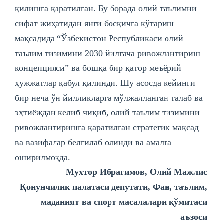
қилишга қаратилган. Бу борада олий таълимни
сифат жиҳатидан янги босқичга кўтариш
мақсадида “Ўзбекистон Республикаси олий
таълим тизимини 2030 йилгача ривожлантириш
концепцияси” ва бошқа бир қатор меъёрий
ҳужжатлар қабул қилинди. Шу асосда кейинги
бир неча ўн йилликларга мўлжалланган талаб ва
эҳтиёждан келиб чиқиб, олий таълим тизимини
ривожлантиришга қаратилган стратегик мақсад
ва вазифалар белгилаб олинди ва амалга
оширилмоқда.
Мухтор Ибрагимов, Олий Мажлис
Қонунчилик палатаси депутати, Фан, таълим,
маданият ва спорт масалалари қўмитаси
аъзоси