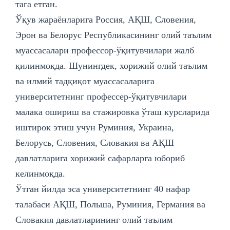
тага етган.
Ўқув жараёнларига Россия, АҚШ, Словения,
Эрон ва Белорус Республикасининг олий таълим
муассасалари профессор-ўқитувчилари жалб
қилинмоқда. Шунингдек, хорижий олий таълим
ва илмий тадқиқот муассасаларига
университетнинг профессер-ўқитувчилари
малака ошириш ва стажировка ўташ курсларида
иштирок этиш учун Руминия, Украина,
Белорусь, Словения, Словакия ва АҚШ
давлатларига хорижий сафарларга юбориб
келинмоқда.
Ўтган йилда эса университетнинг 40 нафар
талабаси АҚШ, Польша, Руминия, Германия ва
Словакия давлатларининг олий таълим