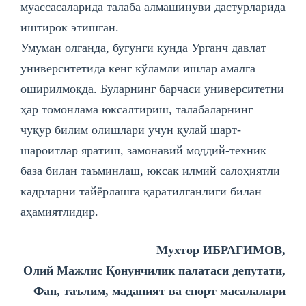
муассасаларида талаба алмашинуви дастурларида
иштирок этишган.
Умуман олганда, бугунги кунда Урганч давлат
университетида кенг кўламли ишлар амалга
оширилмоқда. Буларнинг барчаси университетни
ҳар томонлама юксалтириш, талабаларнинг
чуқур билим олишлари учун қулай шарт-
шароитлар яратиш, замонавий моддий-техник
база билан таъминлаш, юксак илмий салоҳиятли
кадрларни тайёрлашга қаратилганлиги билан
аҳамиятлидир.
Мухтор ИБРАГИМОВ,
Олий Мажлис Қонунчилик палатаси депутати,
Фан, таълим, маданият ва спорт масалалари