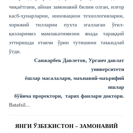
чиқаётгани, айнан замонавий билим олган, илғор
касб-ҳунарларни, инновацион технологияларни,
хорижий тилларни пухта эгаллаган ўғил-
қизларимиз мамлакатимизни янада тараққий
эттиришда етакчи ўрин тутишини таъкидлаб
ўтди.
Санжарбек Давлетов,
Урганч давлат
университети
ёшлар масалалари, маънавий-маърифий
ишлар
бўйича проректори, тарих фанлари доктори.
Batafsil...
ЯНГИ ЎЗБЕКИСТОН – ЗАМОНАВИЙ