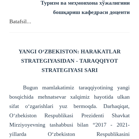
Туризм ва меҳмонхона хўжалигини
бошқариш кафедраси доценти
Batafsil...
YANGI O‘ZBEKISTON
: HARAKATLAR
STRATEGIYASIDAN - TARAQQIYOT
STRATEGIYASI SARI
Bugun mamlakatimiz taraqqiyotining yangi
bosqichida mehnatsevar xalqimiz hayotida ulkan
sifat o‘zgarishlari yuz bermoqda. Darhaqiqat,
O‘zbekiston Respublikasi Prezidenti Shavkat
Mirziyoyevning tashabbusi bilan “2017 - 2021-
yillarda O‘zbekiston Respublikasini