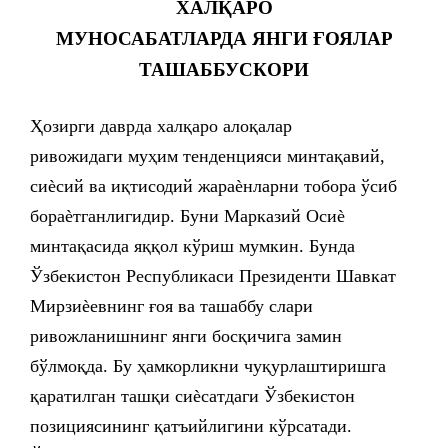
ХАЛҚАРО
МУНОСАБАТЛАРДА ЯНГИ ҒОЯЛАР
ТАШАББУСКОРИ
Ҳозирги даврда халқаро алоқалар
ривожидаги муҳим тенденцияси минтақавий,
сиѐсий ва иқтисодий жараѐнларни тобора ўсиб
бораѐтганлигидир. Буни Марказий Осиѐ
минтақасида яққол кўриш мумкин. Бунда
Ўзбекистон Республикаси Президенти Шавкат
Мирзиѐевнинг ғоя ва ташаббу слари
ривожланишнинг янги босқичига замин
бўлмоқда. Бу ҳамкорликни чуқурлаштиришга
қаратилган ташқи сиѐсатдаги Ўзбекистон
позициясининг қатъийлигини кўрсатади.