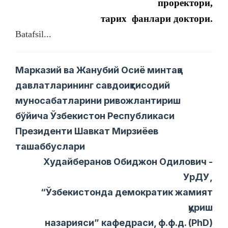
проректори,
тарих
фанлари доктори.
Batafsil...
Марказий ва Жанубий Осиё минтақа
давлатларининг савдоиқтисодий
муносабатларини ривожлантириш
бўйича Ўзбекистон Республикаси
Президенти Шавкат Мирзиёев
ташаббуслари
Худайберанов Обиджон Одилович -
УрДУ,
“Ўзбекистонда демократик жамият
қуриш
назарияси” кафедраси, ф.ф.д. (PhD)