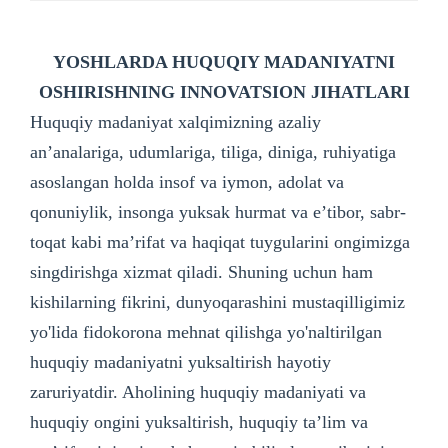
YOSHLARDA HUQUQIY MADANIYATNI
OSHIRISHNING INNOVATSION JIHATLARI
Huquqiy madaniyat xalqimizning azaliy
an’analariga, udumlariga, tiliga, diniga, ruhiyatiga
asoslangan holda insof va iymon, adolat va
qonuniylik, insonga yuksak hurmat va e’tibor, sabr-
toqat kabi ma’rifat va haqiqat tuygularini ongimizga
singdirishga xizmat qiladi. Shuning uchun ham
kishilarning fikrini, dunyoqarashini mustaqilligimiz
yo'lida fidokorona mehnat qilishga yo'naltirilgan
huquqiy madaniyatni yuksaltirish hayotiy
zaruriyatdir. Aholining huquqiy madaniyati va
huquqiy ongini yuksaltirish, huquqiy ta’lim va