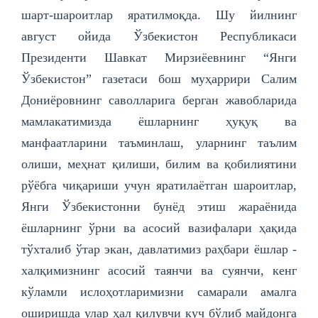
шарт-шароитлар яратилмоқда. Шу йилнинг
август ойида Ўзбекистон Республикаси
Президенти Шавкат Мирзиёевнинг “Янги
Ўзбекистон” газетаси бош муҳаррири Салим
Дониёровнинг саволларига берган жавобларида
мамлакатимизда ёшларнинг ҳуқуқ ва
манфаатларини таъминлаш, уларнинг таълим
олиши, меҳнат қилиши, билим ва қобилиятини
рўёбга чиқариши учун яратилаётган шароитлар,
Янги Ўзбекистонни бунёд этиш жараёнида
ёшларнинг ўрни ва асосий вазифалари ҳақида
тўхталиб ўтар экан, давлатимиз раҳбари ёшлар -
халқимизнинг асосий таянчи ва суянчи, кенг
кўламли ислоҳотларимизни самарали амалга
оширишда улар ҳал қилувчи куч бўлиб майдонга