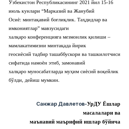
Ўзбекистон Республикасининг 2021 йил 15-16
июль кунлари “Марказий ва Жанубий
Осиѐ: минтақавий боғлиқлик. Таҳдидлар ва
имкониятлар” мавзусидаги
халқаро конференцияга мезмонлик қилиши –
мамлакатимизни минтақада йирик
геосиѐсий тадбир ташаббускори ва ташкилотчиси
сифатида намоѐн этиб, замонавий
халқаро муносабатларда муҳим сиѐсий воқейлик
бўлди, дейиш мумкин.
Санжар Давлетов-
УрДУ Ёшлар
масалалари ва
маънавий
маърифий ишлар бўйича