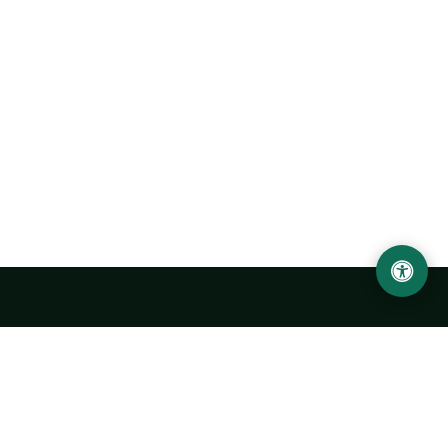
Ургенчский государственный университет
имени Абу Райхана Беруни
Адрес: 220100, Узбекистан, город Ургенч, улица Х. Олимжона,
14.