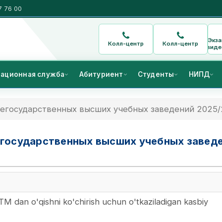
7 76 00
Экз
Колл-центр
Колл-центр
виде
ационная служба
Абитуриент
Студенты
НИПД
негосударственных высших учебных заведений 2025/
егосударственных высших учебных завед
M dan o'qishni ko'chirish uchun o'tkaziladigan kasbiy