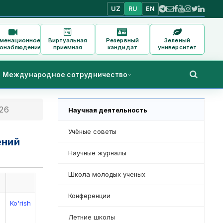
UZ
RU
EN
аменационное
Виртуальная
Резервный
Зеленый
онаблюдение
приемная
кандидат
университет
Международное сотрудничество
26
Научная деятельность
Учёные советы
ений
Научные журналы
Школа молодых ученых
Конференции
Ko'rish
Летние школы