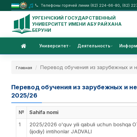
Телефоны горячей линии (62) 224-66-80, (62) 22
УРГЕНЧСКИЙ ГОСУДАРСТВЕННЫЙ
УНИВЕРСИТЕТ ИМЕНИ АБУ РАЙХАНА
БЕРУНИ
Университет
Деятельность
Информ
Перевод обучения из зарубежных и 
Главная
Перевод обучения из зарубежных и н
2025/26
№
Sahifa nomi
1
2025/2026 o'quv yili qabuli uchun boshqa OT
(ijodiy) imtihonlar JADVALI