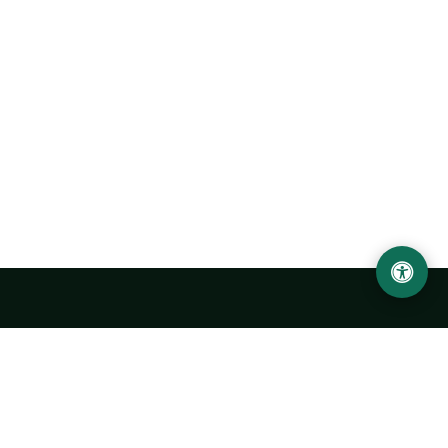
Ургенчский государственный университет
имени Абу Райхана Беруни
Адрес: 220100, Узбекистан, город Ургенч, улица Х. Олимжона,
14.