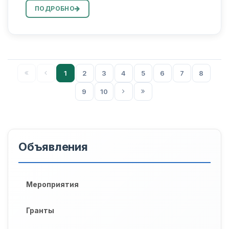
08.00.06 – “Ekonometrika va statistika” ixtisosligi
ПОДРОБНО
bo‘yicha...
1
2
3
4
5
6
7
8
9
10
Объявления
Мероприятия
Гранты