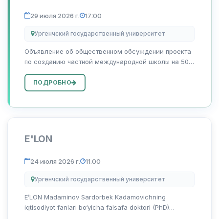
реализуемых на основе ГЧП
29 июля 2026 г.
17:00
Ургенчский государственный университет
Объявление об общественном обсуждении проекта
по созданию частной международной школы на 500
мест с инклюзивным образованием на основе
государственно-частного партнёрства на свободной
ПОДРОБНО
земельной территории академического...
E'LON
24 июля 2026 г.
11.00
Ургенчский государственный университет
E’LON Madaminov Sardorbek Kadamovichning
iqtisodiyot fanlari bo‘yicha falsafa doktori (PhD)
dissertatsiya ishi himoyasi to‘g‘risida Madaminov