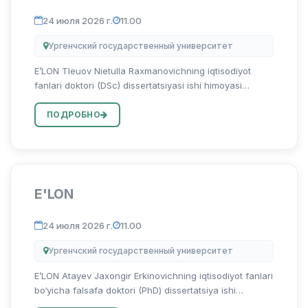
24 июля 2026 г.
11.00
Ургенчский государственный университет
E’LON Tleuov Nietulla Raxmanovichning iqtisodiyot
fanlari doktori (DSc) dissertatsiyasi ishi himoyasi
to‘g‘risida Tleuov Nietulla Raxmanovichning 08.00.06 –
“Ekonometrika va statistika” ixtisosligi bo‘yicha “Oziq-
ПОДРОБНО
ovqat s...
E'LON
24 июля 2026 г.
11.00
Ургенчский государственный университет
E’LON Atayev Jaxongir Erkinovichning iqtisodiyot fanlari
bo‘yicha falsafa doktori (PhD) dissertatsiya ishi
himoyasi to‘g‘risida Atayev Jaxongir Erkinovichning