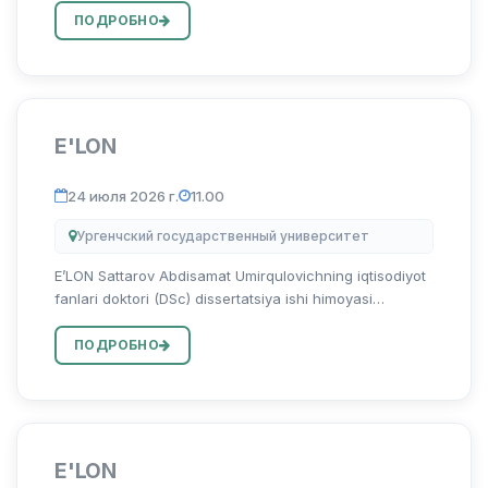
Sardorbek Kadamovichning 08.00.06 — “Ekonometrika
ПОДРОБНО
va statistika” ixtisosligi b...
E'LON
24 июля 2026 г.
11.00
Ургенчский государственный университет
E’LON Sattarov Abdisamat Umirqulovichning iqtisodiyot
fanlari doktori (DSc) dissertatsiya ishi himoyasi
to‘g‘risida Sattarov Abdisamat Umirqulovichning
08.00.12 - “Mintaqaviy iqtisodiyot” ixtisosligi bo‘yicha
ПОДРОБНО
“Mintaqa iq...
E'LON