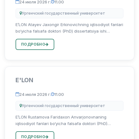
24 июля 2026 г.
11.00
Ургенчский государственный университет
E’LON Atayev Jaxongir Erkinovichning iqtisodiyot fanlari
bo‘yicha falsafa doktori (PhD) dissertatsiya ishi
himoyasi to‘g‘risida Atayev Jaxongir Erkinovichning
08.00.06 – “Ekonometrika va statistika” ixtisosligi
ПОДРОБНО
bo‘yicha...
E'LON
24 июля 2026 г.
11.00
Ургенчский государственный университет
E’LON Rustamova Faridaxon Anvarjonovnaning
iqtisodiyot fanlari bo‘yicha falsafa doktori (PhD)
dissertatsiya ishi himoyasi to‘g‘risida Rustamova
Faridaxon Anvarjonovnaning 08.00.15 – “Tadbirkorlik va
ПОДРОБНО