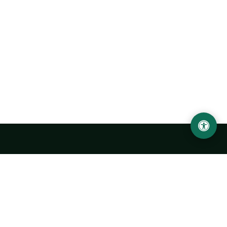
Ургенчский государственный университет
имени Абу Райхана Беруни
Адрес: 220100, Узбекистан, город Ургенч, улица Х. Олимжона,
14.
+998 62 224 6700