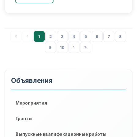
kichik biznes iqtisod...
1
2
3
4
5
6
7
8
9
10
Объявления
Мероприятия
Гранты
Выпускные квалификационные работы