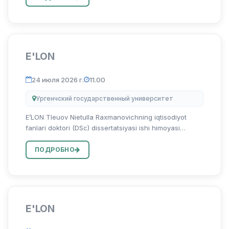
“Mintaqa iq...
E'LON
24 июля 2026 г.
11.00
Ургенчский государственный университет
E’LON Tleuov Nietulla Raxmanovichning iqtisodiyot
fanlari doktori (DSc) dissertatsiyasi ishi himoyasi
to‘g‘risida Tleuov Nietulla Raxmanovichning 08.00.06 –
“Ekonometrika va statistika” ixtisosligi bo‘yicha “Oziq-
ПОДРОБНО
ovqat s...
E'LON