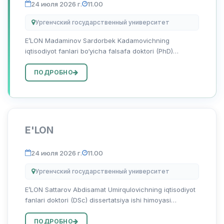
24 июля 2026 г.
11.00
Ургенчский государственный университет
E’LON Madaminov Sardorbek Kadamovichning
iqtisodiyot fanlari bo‘yicha falsafa doktori (PhD)
dissertatsiya ishi himoyasi to‘g‘risida Madaminov
Sardorbek Kadamovichning 08.00.06 — “Ekonometrika
ПОДРОБНО
va statistika” ixtisosligi b...
E'LON
24 июля 2026 г.
11.00
Ургенчский государственный университет
E’LON Sattarov Abdisamat Umirqulovichning iqtisodiyot
fanlari doktori (DSc) dissertatsiya ishi himoyasi
to‘g‘risida Sattarov Abdisamat Umirqulovichning
08.00.12 - “Mintaqaviy iqtisodiyot” ixtisosligi bo‘yicha
ПОДРОБНО