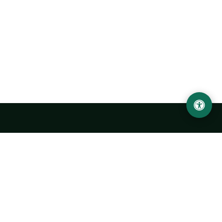
Ургенчский государственный университет
имени Абу Райхана Беруни
Адрес: 220100, Узбекистан, город Ургенч, улица Х. Олимжона,
14.
+998 62 224 6700
info@urdu.uz