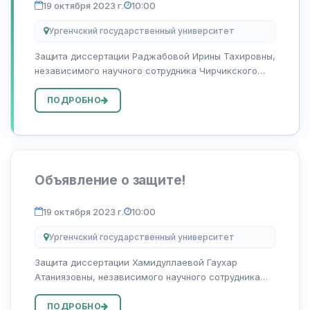
19 октября 2023 г.
10:00
Ургенчский государственный университет
Защита диссертации Раджабовой Ирины Тахировны,
независимого научного сотрудника Чирчикского
государственного педагогического университета,
на тему «Узбек ва рус хикоячилигида суджет ва
ПОДРОБНО
композиция яxлитлик синтези» на сои...
Объявление о защите!
19 октября 2023 г.
10:00
Ургенчский государственный университет
Защита диссертации Хамидуллаевой Гаухар
Атаниязовны, независимого научного сотрудника
Чирчикского государственного педагогического
университета, на тему «Узбек ва рус насрида
ПОДРОБНО