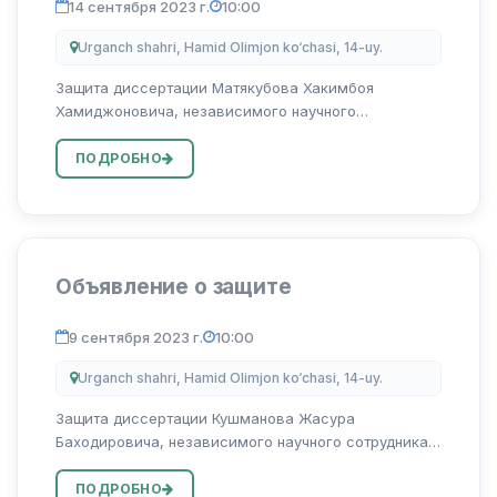
14 сентября 2023 г.
10:00
Urganch shahri, Hamid Olimjon ko‘chasi, 14-uy.
Защита диссертации Матякубова Хакимбоя
Хамиджоновича, независимого научного
сотрудника Ургенчского государственного
университета по теме «Узбек ва инглиз
ПОДРОБНО
топонимлари антропоцентрик тадкики киёси» на
соискание ученой степ...
Объявление о защите
9 сентября 2023 г.
10:00
Urganch shahri, Hamid Olimjon ko‘chasi, 14-uy.
Защита диссертации Кушманова Жасура
Баходировича, независимого научного сотрудника
Ургенчского государственного университета на
тему «Узбек ва инглиз тилларида фразеологик
ПОДРОБНО