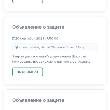
бадиий психологизм: иходкор фитрати ва давр м...
Объявление о защите
20 сентября 2023 г.
10:00
Urganch shahri, Hamid Olimjon ko‘chasi, 14-uy.
Защита диссертации Мусурмановой Шахнозы
Кочкоровны, независимого научного сотрудника
Узбекского государственного университета
мировых языков на тему “Харбий терминларни
ПОДРОБНО
таржима килишнинг лингвокультурологик
хусусиятлари...
Объявление о защите