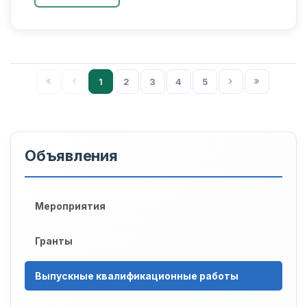
бирликлар градуонимияси» на соискание ученой
сте...
1
2
3
4
5
Объявления
Мероприятия
Гранты
Выпускные квалификационные работы