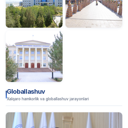
Globallashuv
Xalqaro hamkorlik va globallashuv jarayonlari