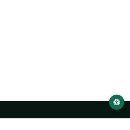
Ургенчский государственный университет
имени Абу Райхана Беруни