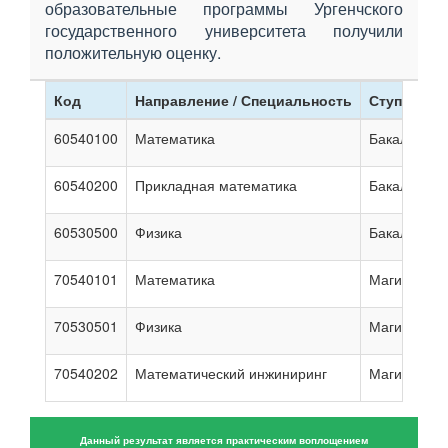
образовательные программы Ургенчского
государственного университета получили
положительную оценку.
Код
Направление / Специальность
Ступень
60540100
Математика
Бакалавриа
60540200
Прикладная математика
Бакалавриа
60530500
Физика
Бакалавриа
70540101
Математика
Магистрату
70530501
Физика
Магистрату
70540202
Математический инжиниринг
Магистрату
Данный результат является практическим воплощением