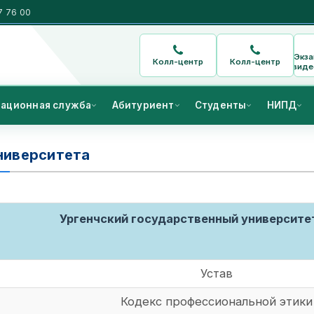
7 76 00
Экз
Колл-центр
Колл-центр
виде
ационная служба
Абитуриент
Студенты
НИПД
ниверситета
Ургенчский государственный университе
Устав
Кодекс профессиональной этики