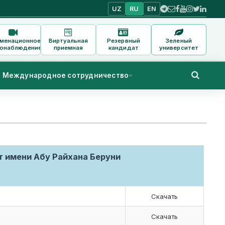
UZ
RU
EN
аменационное
Виртуальная
Резервный
Зеленый
онаблюдение
приемная
кандидат
университет
Международное сотрудничество
т имени Абу Райхана Беруни
Скачать
Скачать