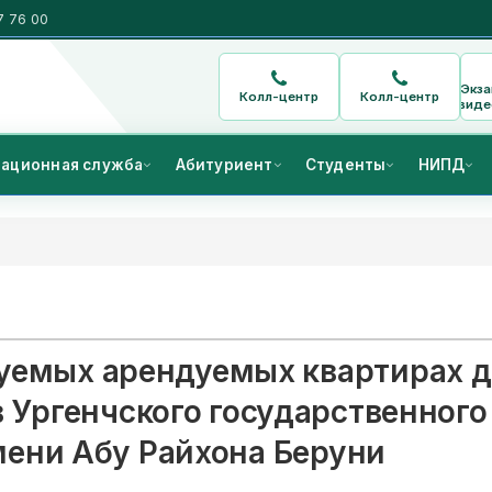
7 76 00
Экз
Колл-центр
Колл-центр
виде
ационная служба
Абитуриент
Студенты
НИПД
уемых арендуемых квартирах д
 Ургенчского государственного
мени Абу Райхона Беруни