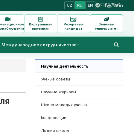
UZ
RU
EN
аменационное
Виртуальная
Резервный
Зеленый
онаблюдение
приемная
кандидат
университет
Международное сотрудничество
Научная деятельность
Учёные советы
Научные журналы
ля
Школа молодых ученых
Конференции
Летние школы