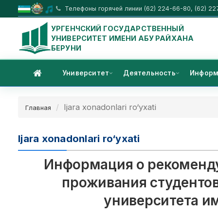
Телефоны горячей линии (62) 224-66-80, (62) 22
УРГЕНЧСКИЙ ГОСУДАРСТВЕННЫЙ
УНИВЕРСИТЕТ ИМЕНИ АБУ РАЙХАНА
БЕРУНИ
Университет
Деятельность
Информ
Ijara xonadonlari ro‘yxati
Главная
Ijara xonadonlari ro‘yxati
Информация о рекоменд
проживания студентов
университета и