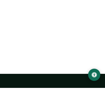
Ургенчский государственный университет
имени Абу Райхана Беруни
Адрес: 220100, Узбекистан, город Ургенч, улица Х. Олимжона,