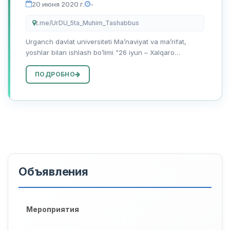
20 июня 2020 г.
-
t.me/UrDU_5ta_Muhim_Tashabbus
Urganch davlat universiteti Maʼnaviyat va maʼrifat,
yoshlar bilan ishlash boʼlimi "26 iyun – Xalqaro
giyohvandlikka qarshi kurash kuni" munosabati
bilan 2020 yilning 20 iyunidan 26 iyuniga qadar talaba-
ПОДРОБНО
yoshlar oʼrtasida...
Объявления
Мероприятия