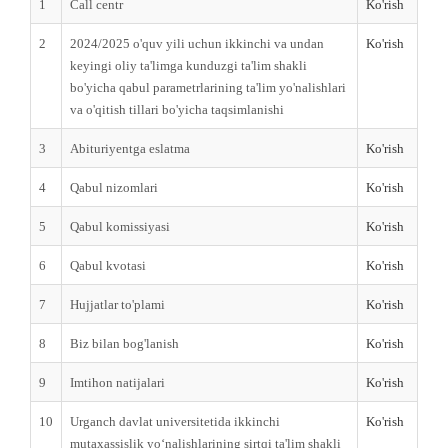
1
Call centr
Ko'rish
2
2024/2025 o'quv yili uchun ikkinchi va undan
Ko'rish
keyingi oliy ta'limga kunduzgi ta'lim shakli
bo'yicha qabul parametrlarining ta'lim yo'nalishlari
va o'qitish tillari bo'yicha taqsimlanishi
3
Abituriyentga eslatma
Ko'rish
4
Qabul nizomlari
Ko'rish
5
Qabul komissiyasi
Ko'rish
6
Qabul kvotasi
Ko'rish
7
Hujjatlar to'plami
Ko'rish
8
Biz bilan bog'lanish
Ko'rish
9
Imtihon natijalari
Ko'rish
10
Urganch davlat universitetida ikkinchi
Ko'rish
mutaxassislik yo‘nalishlarining sirtqi ta'lim shakli