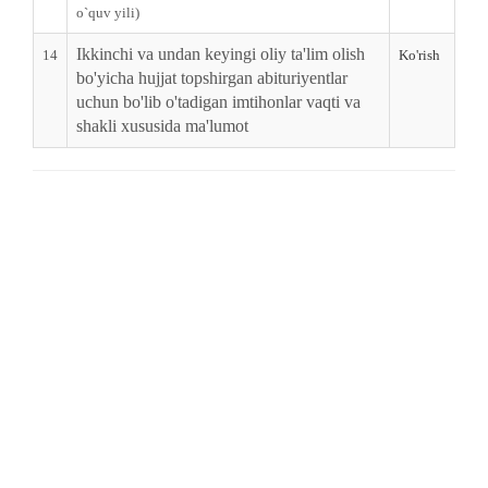
o`quv yili)
Ikkinchi va undan keyingi oliy ta'lim olish
14
Ko'rish
bo'yicha hujjat topshirgan abituriyentlar
uchun bo'lib o'tadigan imtihonlar vaqti va
shakli xususida ma'lumot