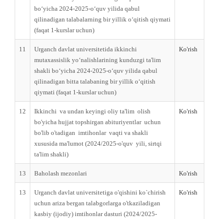
bo‘yicha 2024-2025-o‘quv yilida qabul
qilinadigan talabalarning bir yillik o‘qitish qiymati
(faqat 1-kurslar uchun)
11
Urganch davlat universitetida ikkinchi
Ko'rish
mutaxassislik yo‘nalishlarining kunduzgi ta'lim
shakli bo‘yicha 2024-2025-o‘quv yilida qabul
qilinadigan bitta talabaning bir yillik o‘qitish
qiymati (faqat 1-kurslar uchun)
12
Ikkinchi vа undаn keyingi oliy ta'lim olish
Ko'rish
bo'yicha hujjat topshirgan аbituriуеntlаr uсhun
bo'lib o'tadigan imtihonlar vaqti vа shakli
xususida ma'lumot (2024/2025-o'quv yili, sirtqi
ta'lim shakli)
13
Baholash mezonlari
Ko'rish
13
Urganch davlat universitetiga o'qishini ko`chirish
Ko'rish
uchun ariza bergan talabgorlarga o'tkaziladigan
kasbiy (ijodiy) imtihonlar dasturi (2024/2025-