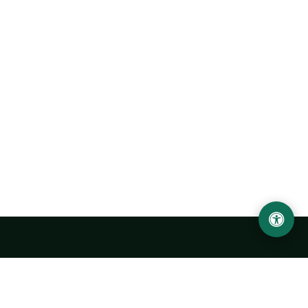
Urgench State University named after Abu Rayhan
Biruni
14, Kh.Alimdjan str, Urgench city, 220100, Uzbekistan