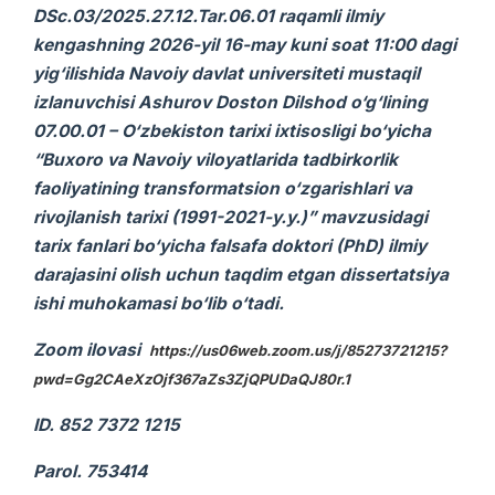
DSc.03/2025.27.12.Tar.06.01 raqamli ilmiy
kengashning 2026-yil 16-may kuni soat 11:00 dagi
yig‘ilishida Navoiy davlat universiteti mustaqil
izlanuvchisi Ashurov Doston Dilshod o‘g‘lining
07.00.01 – O‘zbekiston tarixi ixtisosligi bo‘yicha
“Buxoro va Navoiy viloyatlarida tadbirkorlik
faoliyatining transformatsion o‘zgarishlari va
rivojlanish tarixi (1991-2021-y.y.)” mavzusidagi
tarix fanlari bo‘yicha falsafa doktori (PhD) ilmiy
darajasini olish uchun taqdim etgan dissertatsiya
ishi muhokamasi bo‘lib o‘tadi.
Zoom ilovasi
https://us06web.zoom.us/j/85273721215?
pwd=Gg2CAeXzOjf367aZs3ZjQPUDaQJ80r.1
ID. 852 7372 1215
Parol. 753414