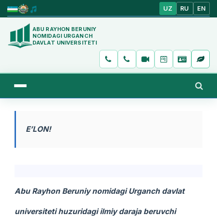
UZ
RU
EN
ABU RAYHON BERUNIY
NOMIDAGI URGANCH
DAVLAT UNIVERSITETI
E’LON!
Abu Rayhon Beruniy nomidagi Urganch davlat
universiteti huzuridagi ilmiy daraja beruvchi