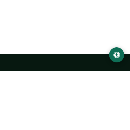
Abu Rayhon Beruniy nomidagi Urganch davlat
universiteti
O‘zbekiston, Urganch shahar, 220100, Hamid Olimjon ko‘chasi, 14-
uy
+998 62 224 6700
info@urdu.uz