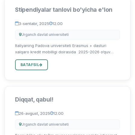
Stipendiyalar tanlovi bo'yicha e'lon
3-sentabr, 2025
12.00
Urganch davlat universiteti
Italiyaning Padova universiteti Erasmus + dasturi
xalqaro kredit mobilligi doirasida 2025-2026 o‘quv
yilining bahorgi semestri uchun magistratura va ilmiy
tadqiqotchilar (PhD va DSc) uchun quyidagi
BATAFSIL
mutaxassisliklar bo'y...
Diqqat, qabul!
26-avgust, 2025
12.00
Urganch davlat universiteti