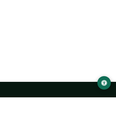
Abu Rayhon Beruniy nomidagi Urganch davlat
universiteti
O‘zbekiston, Urganch shahar, 220100, Hamid Olimjon ko‘chasi, 14-