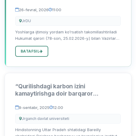
26-fevral, 2026
11:00
UrDU
Yoshlarga ijtimoiy yordam koʻrsatish takomillashtiriladi
Hukumat qarori (78-son, 25.02.2026-y.) bilan Vazirlar
Mahkamasining 2022-yil 7-iyundagi 312-son qaroriga
oʻzgartirish va qoʻshimchalar kiritildi. Unga koʻra, “Yos...
BATAFSIL
“Qurilishdagi karbon izini
kamaytirishga doir barqaror
yondashuvlar” mavzusida xalqaro
konferensiya
9-sentabr, 2025
12.00
Urganch davlat universiteti
Hindistonning Uttar Pradeh shtatidagi Bareilly
shahridagi Rajshree boshqaruv va texnologiya instituti