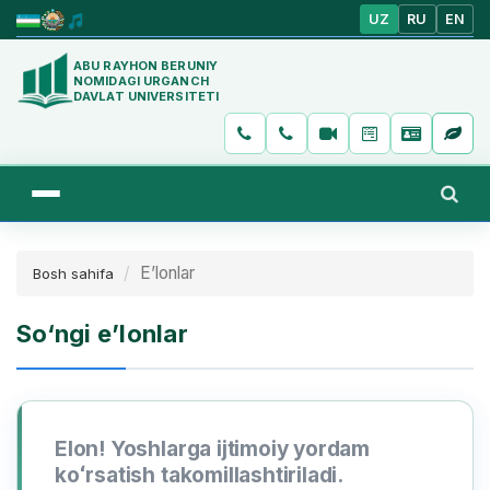
UZ
RU
EN
ABU RAYHON BERUNIY
NOMIDAGI URGANCH
DAVLAT UNIVERSITETI
E’lonlar
Bosh sahifa
So‘ngi e’lonlar
Elon! Yoshlarga ijtimoiy yordam
koʻrsatish takomillashtiriladi.