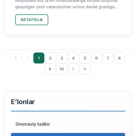
Respublika oliy taʼlim muassasalariga xorijda istiqomat
qilayotgan yosh vatandoshlar uchun davlat grantiga
tanlov eʼlon qilinadi! Maʼlumki, O‘zbekiston Respublikasi
Prezidentining “2024/2025-o‘quv yili uchun davlat oliy...
BATAFSIL
1
2
3
4
5
6
7
8
9
10
E’lonlar
Ommaviy tadbir