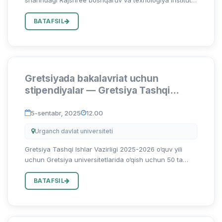
Civil muhandisligi bo‘limi 2026-yil 6 va 7-mart kunlari
ikki kunlik “Qurilishdagi karbon izini kamaytirishga doir
BATAFSIL
barq...
Gretsiyada bakalavriat uchun
stipendiyalar — Gretsiya Tashqi
Ishlar Vazirligi tomonidan 2025-2026
o‘quv yili
5-sentabr, 2025
12.00
Urganch davlat universiteti
Gretsiya Tashqi Ishlar Vazirligi 2025-2026 o‘quv yili
uchun Gretsiya universitetlarida o‘qish uchun 50 ta
to‘liq moliyalashtiriladigan bakalavriat stipendiyalarini
taqdim etishini e’lon qiladi. Ushbu dastur xorijiy fuqar...
BATAFSIL