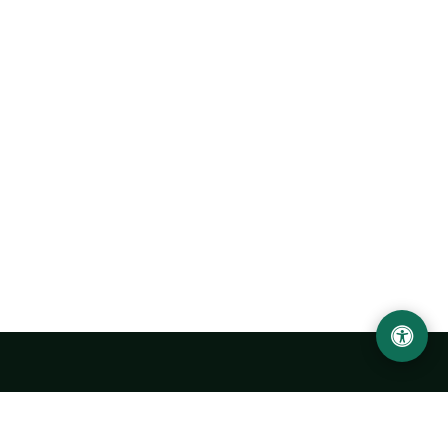
Abu Rayhon Beruniy nomidagi Urganch davlat
universiteti