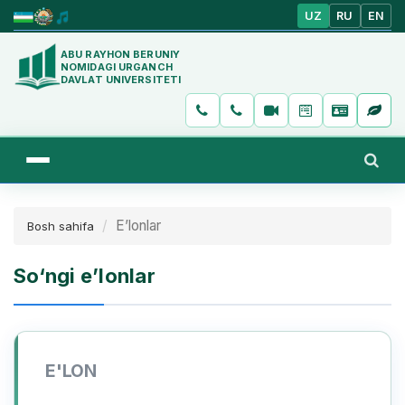
UZ
RU
EN
ABU RAYHON BERUNIY
NOMIDAGI URGANCH
DAVLAT UNIVERSITETI
E’lonlar
Bosh sahifa
So‘ngi e’lonlar
E'LON