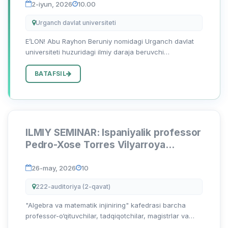
2-iyun, 2026
10.00
Urganch davlat universiteti
E’LON! Abu Rayhon Beruniy nomidagi Urganch davlat
universiteti huzuridagi ilmiy daraja beruvchi
DSc.03/2025.27.12.Tar.06.01 raqamli ilmiy kengashning
2026-yil 6-iyun kuni soat 10:00 dagi yig‘ilishida bo‘lib
BATAFSIL
o‘tadi. Yig‘i...
ILMIY SEMINAR: Ispaniyalik professor
Pedro-Xose Torres Vilyarroya
ishtirokida mehmon ma’ruzasi
26-may, 2026
10
222-auditoriya (2-qavat)
"Algebra va matematik injiniring" kafedrasi barcha
professor-o‘qituvchilar, tadqiqotchilar, magistrlar va
bakalavr talabalarni xorijlik taniqli olim ishtirokidagi