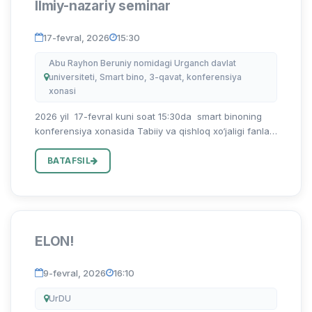
Ilmiy-nazariy seminar
17-fevral, 2026
15:30
Abu Rayhon Beruniy nomidagi Urganch davlat
universiteti, Smart bino, 3-qavat, konferensiya
xonasi
2026 yil 17-fevral kuni soat 15:30da smart binoning
konferensiya xonasida Tabiiy va qishloq xo‘jaligi fanlari
fakulteti “Ekologiya va hayot faoliyati” kafedrasi
dotsent G’.Yoqubovning “Hayvonlar bioxilma-xilligini
BATAFSIL
saql...
ELON!
9-fevral, 2026
16:10
UrDU