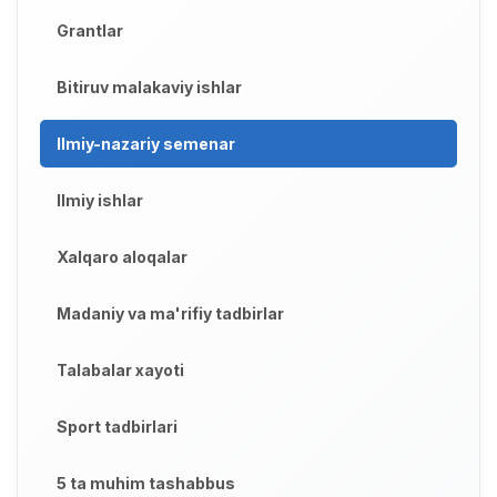
Grantlar
Bitiruv malakaviy ishlar
Ilmiy-nazariy semenar
Ilmiy ishlar
Xalqaro aloqalar
Madaniy va ma'rifiy tadbirlar
Talabalar xayoti
Sport tadbirlari
5 ta muhim tashabbus