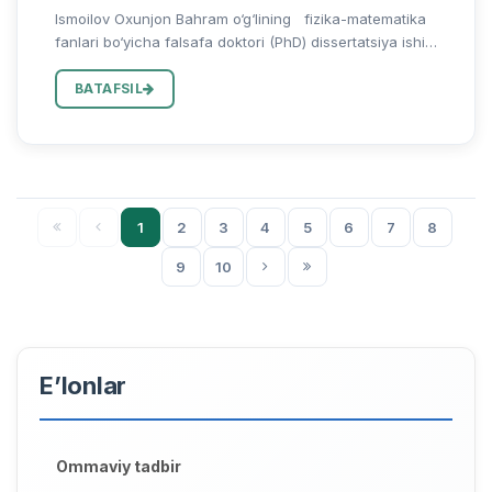
Ismoilov Oxunjon Bahram o‘g‘lining fizika-matematika
fanlari bo‘yicha falsafa doktori (PhD) dissertatsiya ishi
himoyasi to‘g‘risida Ismoilov Oxunjon Bahram o‘g‘lining
“Manfiy tartibli Korteveg-de Friz va modifitsirlang...
BATAFSIL
1
2
3
4
5
6
7
8
9
10
E’lonlar
Ommaviy tadbir