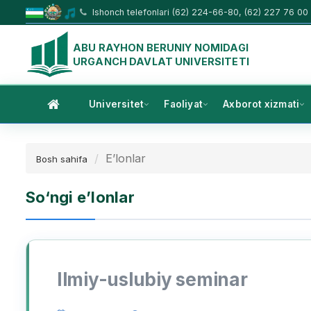
Ishonch telefonlari (62) 224-66-80, (62) 227 76 00
ABU RAYHON BERUNIY NOMIDAGI
URGANCH DAVLAT UNIVERSITETI
Universitet
Faoliyat
Axborot xizmati
E’lonlar
Bosh sahifa
So‘ngi e’lonlar
Ilmiy-uslubiy seminar