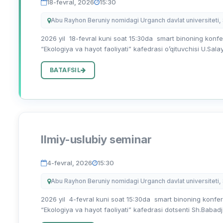
18-fevral, 2026
15:30
Abu Rayhon Beruniy nomidagi Urganch davlat universiteti,
2026 yil 18-fevral kuni soat 15:30da smart binoning konfere
“Ekologiya va hayot faoliyati” kafedrasi o’qituvchisi U.Sala
BATAFSIL
Ilmiy-uslubiy seminar
4-fevral, 2026
15:30
Abu Rayhon Beruniy nomidagi Urganch davlat universiteti,
2026 yil 4-fevral kuni soat 15:30da smart binoning konferen
“Ekologiya va hayot faoliyati” kafedrasi dotsenti Sh.Babadja