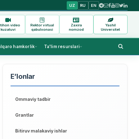
UZ
RU
EN
tihon video
Rektor virtual
Zaxira
Yashil
kuzatuvi
qabulxonasi
nomzod
Universitet
alqaro hamkorlik
Ta'lim resurslari
E’lonlar
Ommaviy tadbir
Grantlar
Bitiruv malakaviy ishlar