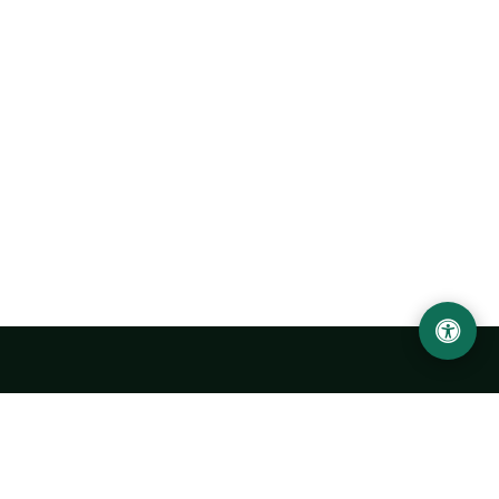
Ургенчский государственный университет
имени Абу Райхана Беруни
Адрес: 220100, Узбекистан, город Ургенч, улица Х. Олимжона,
14.