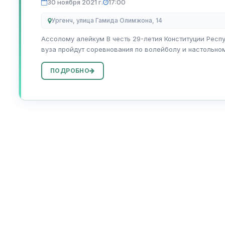
30 ноября 2021 г.
17:00
Ургенч, улица Гамида Олимжона, 14
Ассолому алейкум В честь 29-летия Конституции Респ
вуза пройдут соревнования по волейболу и настольном
декабря в 9-00 волей...
ПОДРОБНО