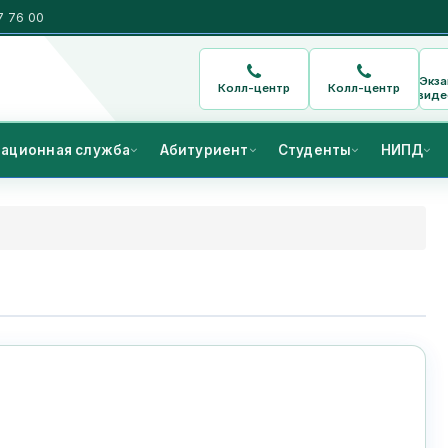
7 76 00
Экз
Колл-центр
Колл-центр
виде
ационная служба
Абитуриент
Студенты
НИПД