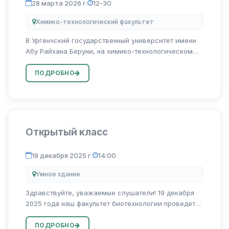
28 марта 2026 г.
12-30
Химико-технологический факультет
В Ургенчский государственный университет имени
Абу Райхана Беруни, на химико-технологическом
факультете, профессор кафедры «Химические
технологии» Жуманиязов Максуд Джаббиевич 28
ПОДРОБНО
марта в 12:30 в аудитории 206 для группы...
Открытый класс
19 декабря 2025 г.
14:00
Умное здание
Здравствуйте, уважаемые слушатели! 19 декабря
2025 года наш факультет биотехнологии проведет
открытый урок под руководством Шикхназароба
Рахимбоя Рашидбека оглу. Занятие будет
ПОДРОБНО