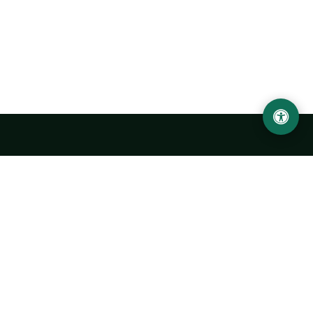
Ургенчский государственный университет
имени Абу Райхана Беруни
Адрес: 220100, Узбекистан, город Ургенч, улица Х. Олимжона,
14.
+998 62 224 6700
info@urdu.uz
Автобус 7, 13, 28