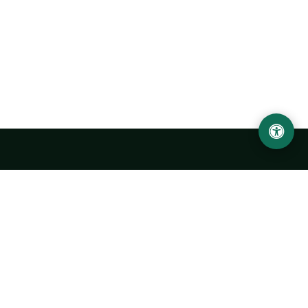
Abu Rayhon Beruniy nomidagi Urganch davlat
universiteti
O‘zbekiston, Urganch shahar, 220100, Hamid Olimjon ko‘chasi, 14-
uy
+998 62 224 6700
info@urdu.uz