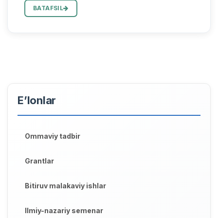
ochiq dars mashg'uloti bo'lib o'tadi. Ochiq dars Gen va
BATAFSIL
hujayra muhandi...
E’lonlar
Ommaviy tadbir
Grantlar
Bitiruv malakaviy ishlar
Ilmiy-nazariy semenar