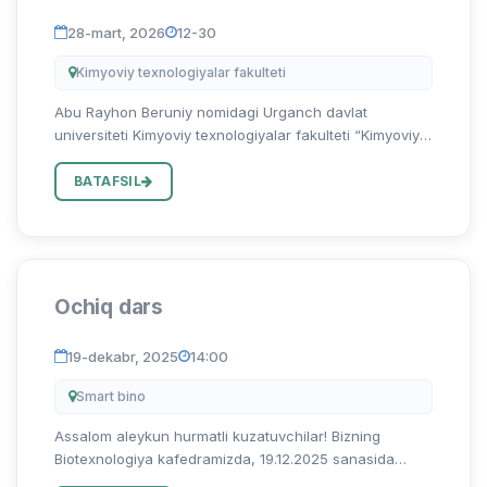
28-mart, 2026
12-30
Kimyoviy texnologiyalar fakulteti
Abu Rayhon Beruniy nomidagi Urganch davlat
universiteti Kimyoviy texnologiyalar fakulteti “Kimyoviy
texnologiyalar” kafedrasi professori Jumaniyazov
Maxsud Jabbiyevichning 28-mart soat 12:30 da 206-
BATAFSIL
xonada 231-XTF guruhi...
Ochiq dars
19-dekabr, 2025
14:00
Smart bino
Assalom aleykun hurmatli kuzatuvchilar! Bizning
Biotexnologiya kafedramizda, 19.12.2025 sanasida
Shixnazarob Raximboy Rashidbek o'g'li boshchiligida