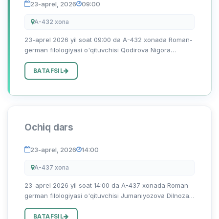
23-aprel, 2026
09:00
A-432 xona
23-aprel 2026 yil soat 09:00 da A-432 xonada Roman-
german filologiyasi o'qituvchisi Qodirova Nigora
tomonidan ''Aubau von produktiven Fertigkeiten"
mavzusida ochiq ma'ruza bo'lib o'tadi.
BATAFSIL
Ochiq dars
23-aprel, 2026
14:00
A-437 xona
23-aprel 2026 yil soat 14:00 da A-437 xonada Roman-
german filologiyasi o'qituvchisi Jumaniyozova Dilnoza
Alimboyevna tomonidan ''Berufe der zukunft"
mavzusida ochiq dars bo'lib o'tadi.
BATAFSIL