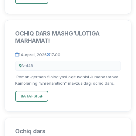
OCHIQ DARS MASHG‘ULOTIGA
MARHAMAT!
14-aprel, 2026
17:00
A-448
Roman-german filologiyasi o‘qituvchisi Jumanazarova
Kamolaning “Ehrenamtlich” mavzusidagi ochiq dars
mashg‘ulotiga marhamat!
BATAFSIL
Ochiq dars