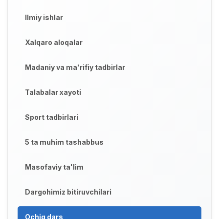
Ilmiy ishlar
Xalqaro aloqalar
Madaniy va ma'rifiy tadbirlar
Talabalar xayoti
Sport tadbirlari
5 ta muhim tashabbus
Masofaviy ta'lim
Dargohimiz bitiruvchilari
Ochiq dars