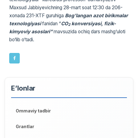
Maxsud Jabbiyevichning 28-mart soat 12:30 da 206-
xonada 231-XTF guruhiga
Bog’langan azot birikmalar
texnologiyasi
fanidan “
CO
konversiyasi, fizik-
2
kimyoviy asoslari”
mavsuzida ochiq dars mashg‘uloti
bo‘lib o‘tadi.
E’lonlar
Ommaviy tadbir
Grantlar