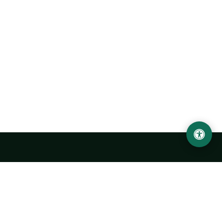
Abu Rayhon Beruniy nomidagi Urganch davlat
universiteti
O‘zbekiston, Urganch shahar, 220100, Hamid Olimjon ko‘chasi, 14-
uy