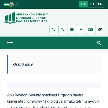
UZ
RU
EN
ABU RAYHON BERUNIY
NOMIDAGI URGANCH
DAVLAT UNIVERSITETI
Ochiq dars
Abu Rayhon Beruniy nomidagi Urganch davlat
universiteti Kimyoviy texnologiyalar fakulteti “Kimyoviy
texnologiyalar” kafedrasi professori Jumaniyazov