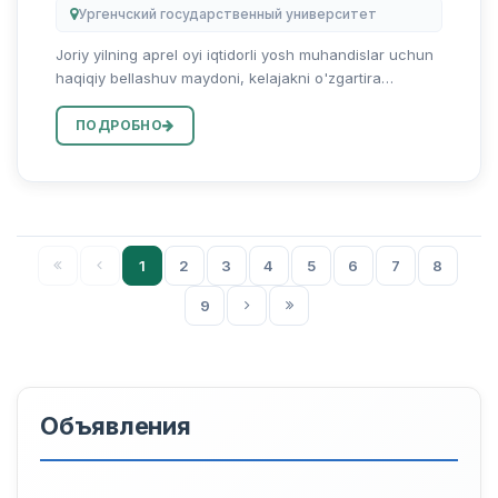
Ургенчский государственный университет
Joriy yilning aprel oyi iqtidorli yosh muhandislar uchun
haqiqiy bellashuv maydoni, kelajakni o'zgartira
oladigan loyihalar namoyish etiladigan muhim davrga
aylanadi — Oliy ta'lim, fan va innovatsiyalar vazirligi
ПОДРОБНО
tomonid...
1
2
3
4
5
6
7
8
9
Объявления