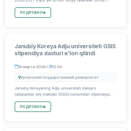
stipendiya dasturiga arizalar qabuli boshlanganligi
ma’lum qilinadi. Mazkur stipendiya dasturida ishtirok
ПОДРОБНО
etish ista...
Janubiy Koreya Adju universiteti GSIS
stipendiya dasturi e’lon qilindi
19 марта 2026 г.
12.00
Ургенчский государственный университет
Janubiy Koreyaning Adju universiteti Xalqaro
tadqiqotlar oliy maktabi (GSIS) tomonidan stipendiya
asosida O‘zbekiston Respublikasidan 10 nafar rasmiy
doira vakillari hamda talabalarni qabul qilish
ПОДРОБНО
rejalashtirilgan. Mazku...