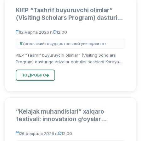
KIEP “Tashrif buyuruvchi olimlar”
(Visiting Scholars Program) dasturiga
arizalar qabulini boshladi
12 марта 2026 г.
12.00
Ургенчский государственный университет
KIEP “Tashrif buyuruvchi olimlar” (Visiting Scholars
Program) dasturiga arizalar qabulini boshladi Koreya
Respublikasi hukumati huzuridagi Iqtisodiy siyosat
instituti (KIEP) 2026-yil uchun tadqiqot dasturini e’lon
ПОДРОБНО
qiladi...
“Kelajak muhandislari” xalqaro
festivali: innovatsion g‘oyalar
maydoni
26 февраля 2026 г.
12.00