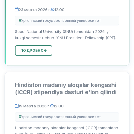
23 марта 2026 г.
12.00
Ургенчский государственный университет
Seoul National University (SNU) tomonidan 2026-yil
kuzgi semestr uchun “SNU President Fellowship (SPF)”
stipendiya dasturiga qabul jarayonlari boshlanganini
ma’lum qiladi. Mazkur dastur rivojlanayotgan
ПОДРОБНО
davlatlardagi oliy...
Hindiston madaniy aloqalar kengashi
(ICCR) stipendiya dasturi e’lon qilindi
19 марта 2026 г.
12.00
Ургенчский государственный университет
Hindiston madaniy aloqalar kengashi (ICCR) tomonidan
2026/2027 o‘quv yili uchun xorijiy talabalar uchun