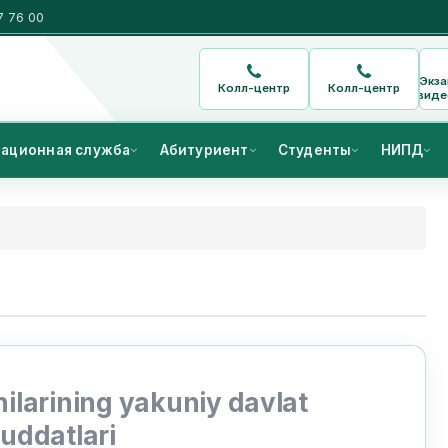
7 76 00
Экз
Колл-центр
Колл-центр
виде
ационная служба
Абитуриент
Студенты
НИПД
hilarining yakuniy davlat
muddatlari