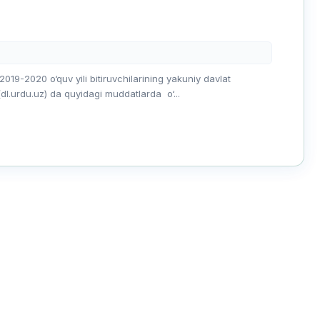
 2019-2020 o‘quv yili bitiruvchilarining yakuniy davlat
 (dl.urdu.uz) da quyidagi muddatlarda o‘...