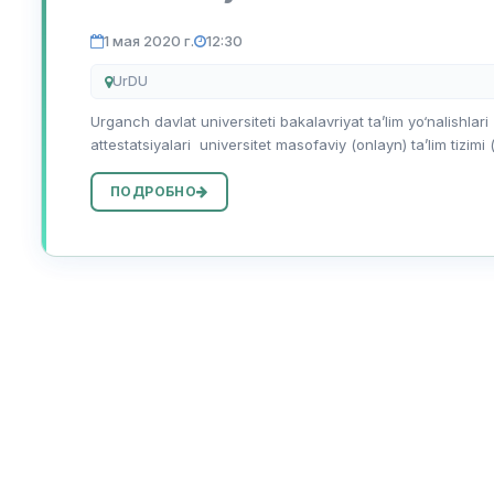
1 мая 2020 г.
12:30
UrDU
Urganch davlat universiteti bakalavriyat ta’lim yo‘nalishlari
attestatsiyalari universitet masofaviy (onlayn) ta’lim tizimi
ПОДРОБНО