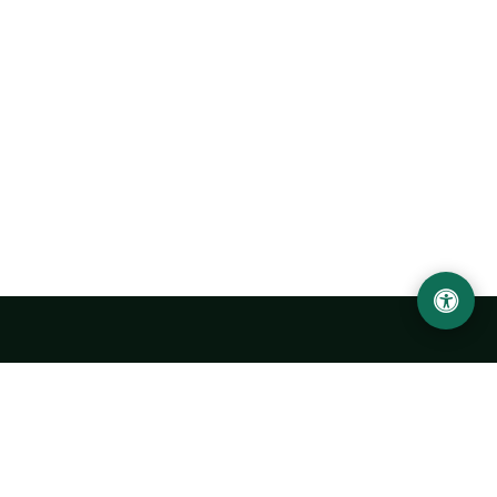
Abu Rayhon Beruniy nomidagi Urganch davlat
universiteti
O‘zbekiston, Urganch shahar, 220100, Hamid Olimjon ko‘chasi, 14-
uy