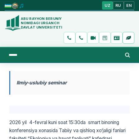
UZ
RU
EN
ABU RAYHON BERUNIY
NOMIDAGI URGANCH
DAVLAT UNIVERSITETI
Ilmiy-uslubiy seminar
2026 yil 4-fevral kuni soat 15:30da smart binoning
konferensiya xonasida Tabiiy va qishloq xo‘jaligi fanlari
fakulteti “Ekologiya va hayot faoliyati” kafedrasi