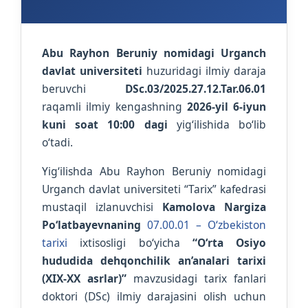
Abu Rayhon Beruniy nomidagi Urganch
davlat universiteti
huzuridagi ilmiy daraja
beruvchi
DSc.03/2025.27.12.Tar.06.01
raqamli ilmiy kengashning
2026-yil 6-iyun
kuni soat 10:00 dagi
yig‘ilishida bo‘lib
o‘tadi.
Yig‘ilishda Abu Rayhon Beruniy nomidagi
Urganch davlat universiteti “Tarix” kafedrasi
mustaqil izlanuvchisi
Kamolova Nargiza
Po‘latbayevnaning
07.00.01 – O‘zbekiston
tarixi
ixtisosligi bo‘yicha
“O‘rta Osiyo
hududida dehqonchilik an’analari tarixi
(XIX-XX asrlar)”
mavzusidagi tarix fanlari
doktori (DSc) ilmiy darajasini olish uchun