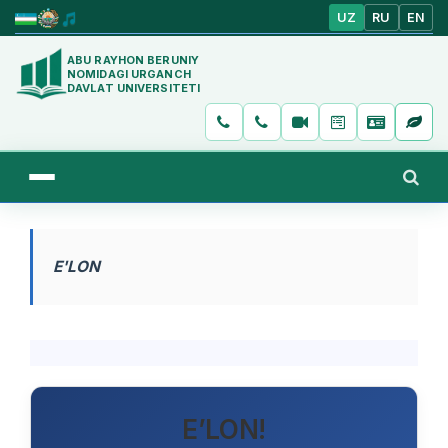
UZ
RU
EN
ABU RAYHON BERUNIY
NOMIDAGI URGANCH
DAVLAT UNIVERSITETI
E'LON
E’LON!