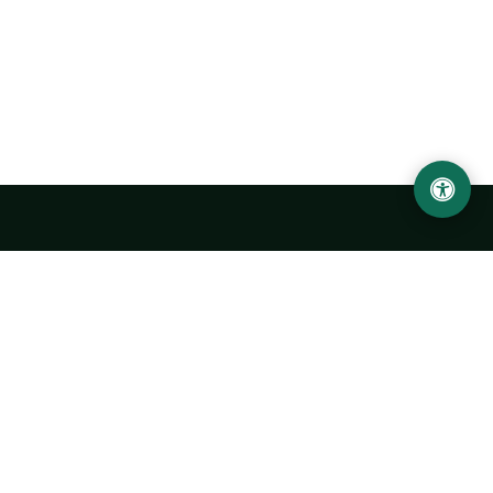
Abu Rayhon Beruniy nomidagi Urganch davlat
universiteti
O‘zbekiston, Urganch shahar, 220100, Hamid Olimjon ko‘chasi, 14-
uy
+998 62 224 6700
info@urdu.uz
Avtobus 7, 13, 28