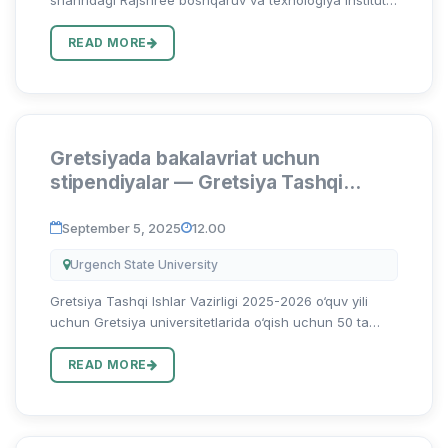
Civil muhandisligi bo‘limi 2026-yil 6 va 7-mart kunlari
ikki kunlik “Qurilishdagi karbon izini kamaytirishga doir
READ MORE
barq...
Gretsiyada bakalavriat uchun
stipendiyalar — Gretsiya Tashqi
Ishlar Vazirligi tomonidan 2025-2026
o‘quv yili
September 5, 2025
12.00
Urgench State University
Gretsiya Tashqi Ishlar Vazirligi 2025-2026 o‘quv yili
uchun Gretsiya universitetlarida o‘qish uchun 50 ta
to‘liq moliyalashtiriladigan bakalavriat stipendiyalarini
taqdim etishini e’lon qiladi. Ushbu dastur xorijiy fuqar...
READ MORE