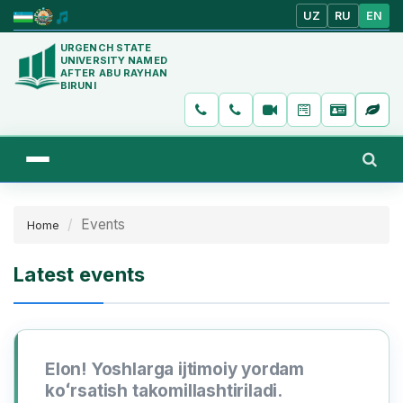
UZ
RU
EN
URGENCH STATE
UNIVERSITY NAMED
AFTER ABU RAYHAN
BIRUNI
Events
Home
Latest events
Elon! Yoshlarga ijtimoiy yordam
koʻrsatish takomillashtiriladi.