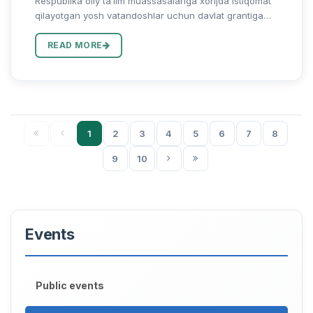
Respublika oliy taʼlim muassasalariga xorijda istiqomat
qilayotgan yosh vatandoshlar uchun davlat grantiga
tanlov eʼlon qilinadi! Maʼlumki, O‘zbekiston Respublikasi
Prezidentining “2024/2025-o‘quv yili uchun davlat oliy...
READ MORE
1
2
3
4
5
6
7
8
9
10
Events
Public events