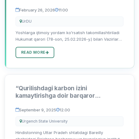
February 26, 2026
11:00
UrDU
Yoshlarga ijtimoiy yordam koʻrsatish takomillashtiriladi
Hukumat qarori (78-son, 25.02.2026-y.) bilan Vazirlar
Mahkamasining 2022-yil 7-iyundagi 312-son qaroriga
oʻzgartirish va qoʻshimchalar kiritildi. Unga koʻra, “Yos...
READ MORE
“Qurilishdagi karbon izini
kamaytirishga doir barqaror
yondashuvlar” mavzusida xalqaro
konferensiya
September 9, 2025
12.00
Urgench State University
Hindistonning Uttar Pradeh shtatidagi Bareilly
shahridagi Rajshree boshqaruv va texnologiya instituti