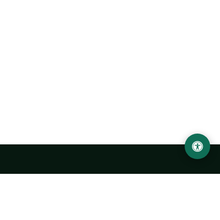
Urgench State University named after Abu Rayhan
Biruni
14, Kh.Alimdjan str, Urgench city, 220100, Uzbekistan