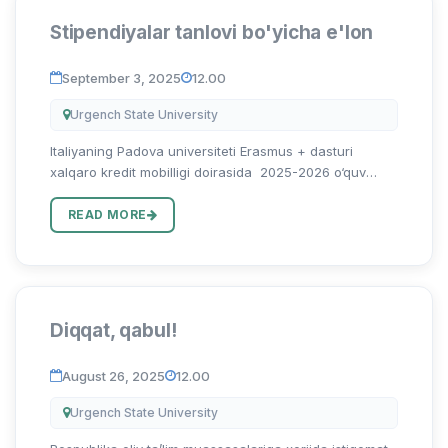
Stipendiyalar tanlovi bo'yicha e'lon
September 3, 2025
12.00
Urgench State University
Italiyaning Padova universiteti Erasmus + dasturi
xalqaro kredit mobilligi doirasida 2025-2026 o‘quv
yilining bahorgi semestri uchun magistratura va ilmiy
tadqiqotchilar (PhD va DSc) uchun quyidagi
READ MORE
mutaxassisliklar bo'y...
Diqqat, qabul!
August 26, 2025
12.00
Urgench State University