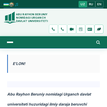
UZ
RU
EN
ABU RAYHON BERUNIY
NOMIDAGI URGANCH
DAVLAT UNIVERSITETI
E’LON!
Abu Rayhon Beruniy nomidagi Urganch davlat
universiteti huzuridagi ilmiy daraja beruvchi