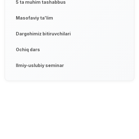
5 ta muhim tashabbus
Masofaviy ta'lim
Dargohimiz bitiruvchilari
Ochiq dars
Ilmiy-uslubiy seminar