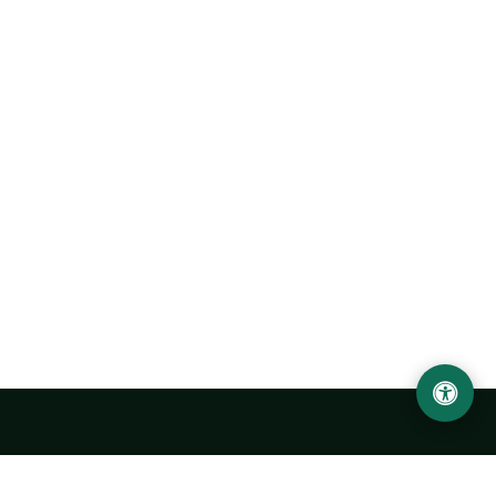
Abu Rayhon Beruniy nomidagi Urganch davlat
universiteti