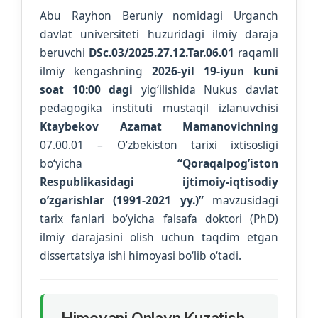
Abu Rayhon Beruniy nomidagi Urganch
davlat universiteti huzuridagi ilmiy daraja
beruvchi
DSc.03/2025.27.12.Tar.06.01
raqamli
ilmiy kengashning
2026-yil 19-iyun kuni
soat 10:00 dagi
yig‘ilishida Nukus davlat
pedagogika instituti mustaqil izlanuvchisi
Ktaybekov Azamat Mamanovichning
07.00.01 – O‘zbekiston tarixi ixtisosligi
bo‘yicha
“Qoraqalpogʼiston
Respublikasidagi ijtimoiy-iqtisodiy
oʼzgarishlar (1991-2021 yy.)”
mavzusidagi
tarix fanlari bo‘yicha falsafa doktori (PhD)
ilmiy darajasini olish uchun taqdim etgan
dissertatsiya ishi himoyasi bo‘lib o‘tadi.
Himoyani Onlayn Kuzatish