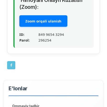
(Zoom):
Zoom orqali ulanish
ID:
849 9654 3294
Parol:
296254
E’lonlar
Ommaviy tadbir