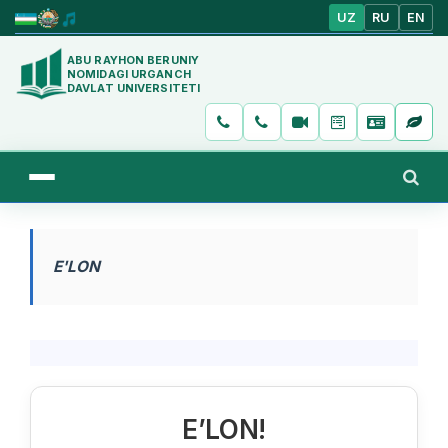
UZ
RU
EN
ABU RAYHON BERUNIY
NOMIDAGI URGANCH
DAVLAT UNIVERSITETI
E'LON
E’LON!