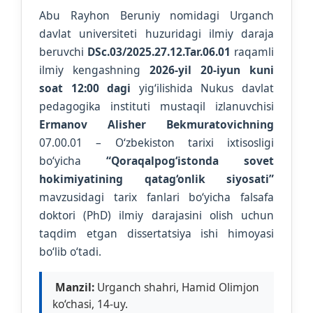
Abu Rayhon Beruniy nomidagi Urganch
davlat universiteti huzuridagi ilmiy daraja
beruvchi
DSc.03/2025.27.12.Tar.06.01
raqamli
ilmiy kengashning
2026-yil 20-iyun kuni
soat 12:00 dagi
yig‘ilishida Nukus davlat
pedagogika instituti mustaqil izlanuvchisi
Ermanov Alisher Bekmuratovichning
07.00.01 – O‘zbekiston tarixi ixtisosligi
bo‘yicha
“Qoraqalpog‘istonda sovet
hokimiyatining qatag‘onlik siyosati”
mavzusidagi tarix fanlari bo‘yicha falsafa
doktori (PhD) ilmiy darajasini olish uchun
taqdim etgan dissertatsiya ishi himoyasi
bo‘lib o‘tadi.
Manzil:
Urganch shahri, Hamid Olimjon
ko‘chasi, 14-uy.