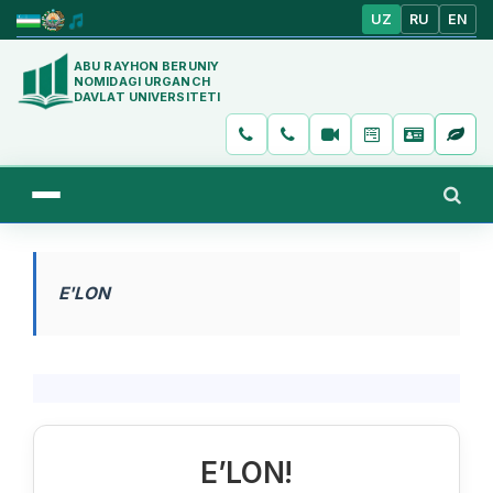
UZ
RU
EN
ABU RAYHON BERUNIY
NOMIDAGI URGANCH
DAVLAT UNIVERSITETI
E'LON
E’LON!