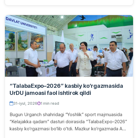
“TalabaExpo–2026” kasbiy ko‘rgazmasida
UrDU jamoasi faol ishtirok qildi
31-iyul, 2026
1 min read
Bugun Urganch shahridagi “Yoshlik” sport majmuasida
“Kelajakka qadam” dasturi doirasida “TalabaExpo–2026”
kasbiy ko‘rgazmasi bo‘lib o‘tdi. Mazkur ko‘rgazmada Abu
Rayhon Beruniy nomidagi Urganch davlat...