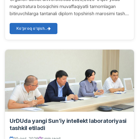
magistratura bosqichini muvaffaqiyatli tamomlagan
bitiruvchilarga tantanali diplom topshirish marosimi tashkil
etildi. Tadbirda universitet rahbari...
Ko'proq o'qish...
UrDUda yangi Sun’iy intellekt laboratoriyasi
tashkil etiladi
30-iyul, 2026
1 min read