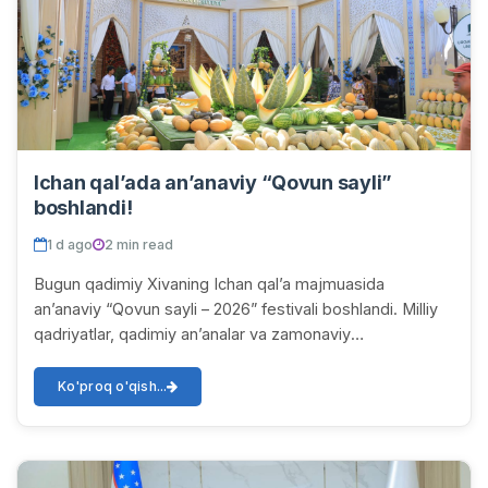
Ichan qal’ada an’anaviy “Qovun sayli”
boshlandi!
1 d ago
2 min read
Bugun qadimiy Xivaning Ichan qal’a majmuasida
an’anaviy “Qovun sayli – 2026” festivali boshlandi. Milliy
qadriyatlar, qadimiy an’analar va zamonaviy
yondashuvlarni o‘zida mujassam etgan ushbu yirik ma...
Ko'proq o'qish...