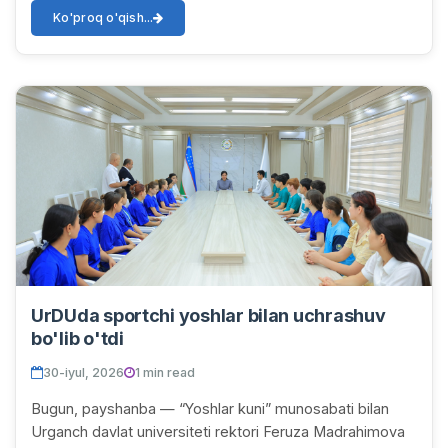
Ko'proq o'qish...
UrDUda sportchi yoshlar bilan uchrashuv
bo'lib o'tdi
30-iyul, 2026
1 min read
Bugun, payshanba — “Yoshlar kuni” munosabati bilan
Urganch davlat universiteti rektori Feruza Madrahimova