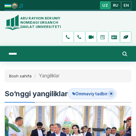
UZ
RU
EN
ABU RAYHON BERUNIY
NOMIDAGI URGANCH
DAVLAT UNIVERSITETI
Yangiliklar
Bosh sahifa
So‘nggi yangiliklar
Ommaviy tadbir