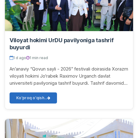
Viloyat hokimi UrDU pavilyoniga tashrif
buyurdi
1 d ago
1 min read
Anʼanaviy “Qovun sayli - 2026” festivali doirasida Xorazm
viloyati hokimi Jo‘rabek Raximov Urganch davlat
universiteti pavilyoniga tashrif buyurdi. Tashrif davomida
universitet rektori Feruza Madrahim...
Ko'proq o'qish...