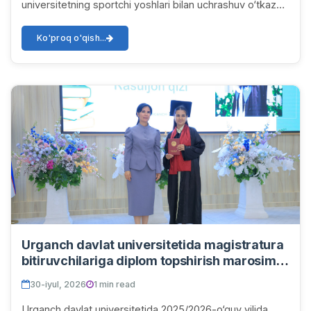
universitetning sportchi yoshlari bilan uchrashuv o‘tkazdi.
Uchrashuv avvalida sportchi talaba...
Ko'proq o'qish...
Urganch davlat universitetida magistratura
bitiruvchilariga diplom topshirish marosimi
bo‘lib o‘tdi
30-iyul, 2026
1 min read
Urganch davlat universitetida 2025/2026-o‘quv yilida