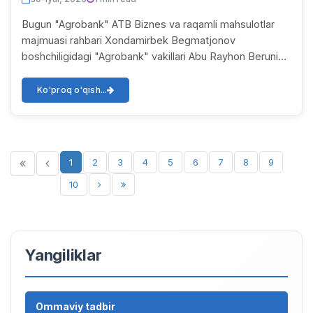
Bugun "Agrobank" ATB Biznes va raqamli mahsulotlar
majmuasi rahbari Xondamirbek Begmatjonov
boshchiligidagi "Agrobank" vakillari Abu Rayhon Beruniy
nomidagi Urganch davlat universitetida bo‘ldilar. Ta...
Ko'proq o'qish...
1
2
3
4
5
6
7
8
9
10
Yangiliklar
Ommaviy tadbir