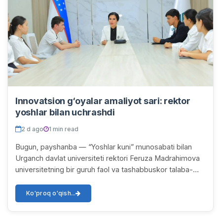
Innovatsion g‘oyalar amaliyot sari: rektor
yoshlar bilan uchrashdi
2 d ago
1 min read
Bugun, payshanba — “Yoshlar kuni” munosabati bilan
Urganch davlat universiteti rektori Feruza Madrahimova
universitetning bir guruh faol va tashabbuskor talaba-
yoshlari bilan uchrashuv o‘tkazdi. Uchra...
Ko'proq o'qish...