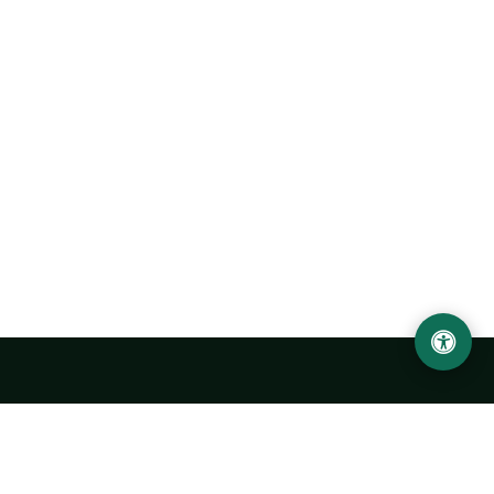
Abu Rayhon Beruniy nomidagi Urganch davlat
universiteti
O‘zbekiston, Urganch shahar, 220100, Hamid Olimjon ko‘chasi, 14-