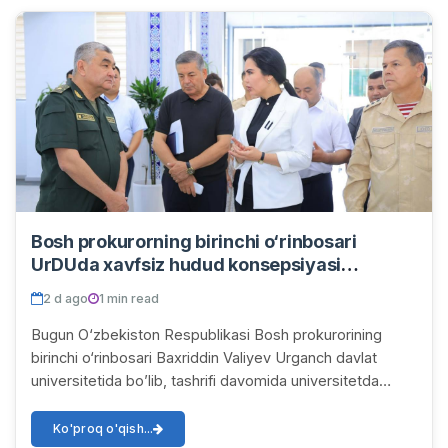
Bosh prokurorning birinchi o‘rinbosari
UrDUda xavfsiz hudud konsepsiyasi
bo‘yicha amaliy ishlar bilan tanishdi
2 d ago
1 min read
Bugun O‘zbekiston Respublikasi Bosh prokurorining
birinchi o‘rinbosari Baxriddin Valiyev Urganch davlat
universitetida bo’lib, tashrifi davomida universitetda
“Xavfsiz hudud – xavfsiz muhit” konsepsiy...
Ko'proq o'qish...