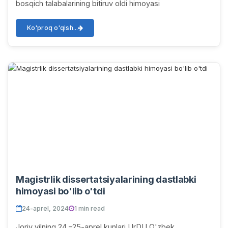
bosqich talabalarining bitiruv oldi himoyasi
Ko'proq o'qish...
Magistrlik dissertatsiyalarining dastlabki
himoyasi bo'lib o'tdi
24-aprel, 2024
1 min read
Joriy yilning 24 –25-aprel kunlari UrDU O'zbek