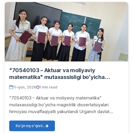
"70540103 – Aktuar va moliyaviy
matematika" mutaxassisligi boʻyicha
magistrlik dissertatsiyalari himoyasi
11-iyun, 2026
1 min read
muvaffaqiyatli yakunlandi
"70540103 – Aktuar va moliyaviy matematika"
mutaxassisligi boʻyicha magistrlik dissertatsiyalari
himoyasi muvaffaqiyatli yakunlandi Urganch davlat
universitetida 2025-2026 oʻquv yili bitiruvchilari uc...
Ko'proq o'qish...