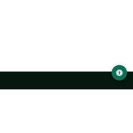
Abu Rayhon Beruniy nomidagi Urganch davlat
universiteti
O‘zbekiston, Urganch shahar, 220100, Hamid Olimjon ko‘chasi, 14-
uy
+998 62 224 6700