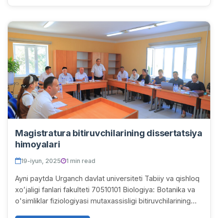
Magistratura bitiruvchilarining dissertatsiya
himoyalari
19-iyun, 2025
1 min read
Ayni paytda Urganch davlat universiteti Tabiiy va qishloq
xo’jaligi fanlari fakulteti 70510101 Biologiya: Botanika va
o'simliklar fiziologiyasi mutaxassisligi bitiruvchilarining
magistrlik dissertatsi...