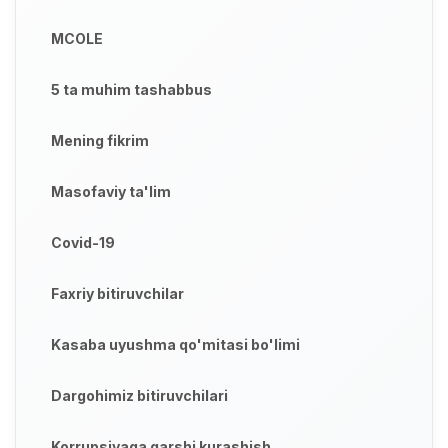
MCOLE
5 ta muhim tashabbus
Mening fikrim
Masofaviy ta'lim
Covid-19
Faxriy bitiruvchilar
Kasaba uyushma qo'mitasi bo'limi
Dargohimiz bitiruvchilari
Korrupsiyaga qarshi kurashish