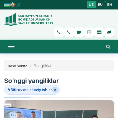
UZ
RU
EN
ABU RAYHON BERUNIY
NOMIDAGI URGANCH
DAVLAT UNIVERSITETI
Yangiliklar
Bosh sahifa
So‘nggi yangiliklar
Bitiruv malakaviy ishlar