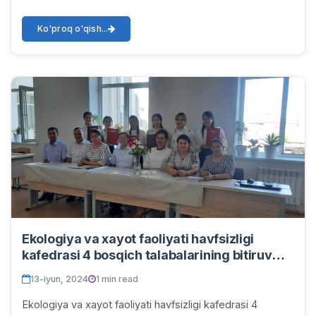
Ko'proq o'qish...
Ekologiya va xayot faoliyati havfsizligi
kafedrasi 4 bosqich talabalarining bitiruv
oldi himoyasi
13-iyun, 2024
1 min read
Ekologiya va xayot faoliyati havfsizligi kafedrasi 4