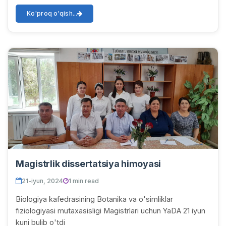
Magistrlar o‘z ilmiy ishlari bo‘yi...
Ko'proq o'qish...
Magistrlik dissertatsiya himoyasi
21-iyun, 2024
1 min read
Biologiya kafedrasining Botanika va o'simliklar
fiziologiyasi mutaxasisligi Magistrlari uchun YaDA 21 iyun
kuni bulib o'tdi