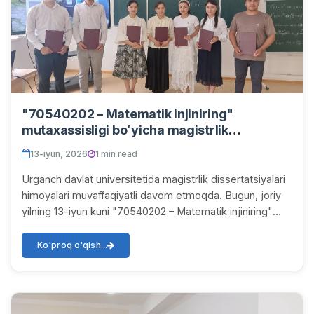
"70540202 – Matematik injiniring"
mutaxassisligi boʻyicha magistrlik
dissertatsiyalari himoyasi yakunlandi
13-iyun, 2026
1 min read
Urganch davlat universitetida magistrlik dissertatsiyalari
himoyalari muvaffaqiyatli davom etmoqda. Bugun, joriy
yilning 13-iyun kuni "70540202 – Matematik injiniring"
magistratura mutaxassisligi tala...
Ko'proq o'qish...