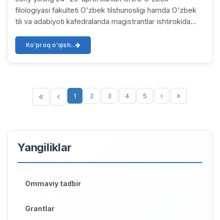
filologiyasi fakulteti O'zbek tilshunosligi hamda O'zbek
tili va adabiyoti kafedralarida magistrantlar ishtirokida
magistrlik dissertatsiyalarining dastl...
Ko'proq o'qish...
1
2
3
4
5
Yangiliklar
Ommaviy tadbir
Grantlar