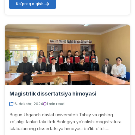
Ko'proq o'qish...
Magistrlik dissertatsiya himoyasi
16-dekabr, 2024
1 min read
Bugun Urganch davlat universiteti Tabiiy va qishloq
xo‘jaligi fanlari fakulteti Biologiya yo‘nalishi magistratura
talabalarining dissertatsiya himoyasi bo‘lib o‘tdi.