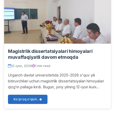
Magistrlik dissertatsiyalari himoyalari
muvaffaqiyatli davom etmoqda
12-iyun, 2026
1 min read
Urganch davlat universitetida 2025-2026 oʻquv yili
bitiruvchilari uchun magistrlik dissertatsiyalari himoyalari
qizgʻin pallaga kirdi. Bugun, joriy yilning 12-iyun kuni
universitetimizda bir yoʻla ikk...
Ko'proq o'qish...