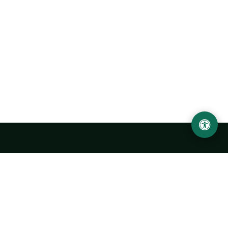
Ургенчский государственный университет
имени Абу Райхана Беруни
Адрес: 220100, Узбекистан, город Ургенч, улица Х. Олимжона,
14.
+998 62 224 6700