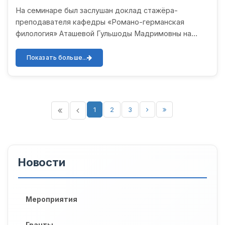
университета имени Абу Райхана Беруни
На семинаре был заслушан доклад стажёра-
состоялся очередной научно-
преподавателя кафедры «Романо-германская
методический семинар.
филология» Аташевой Гульшоды Мадримовны на
тему «Развитие языковых навыков на занятиях по
иностранному языку посредство...
Показать больше...
1
2
3
Новости
Мероприятия
Гранты