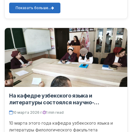
проблемы узбекской лингвистики» и научно-
методологический семинар...
Показать больше...
На кафедре узбекского языка и
литературы состоялся научно-
теоретический семинар на тему
10 марта 2026 г.
1 min read
«Актуальные проблемы
литературоведения».
10 марта этого года кафедра узбекского языка и
литературы филологического факультета