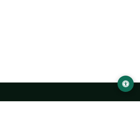
Ургенчский государственный университет
имени Абу Райхана Беруни
Адрес: 220100, Узбекистан, город Ургенч, улица Х. Олимжона,
14.