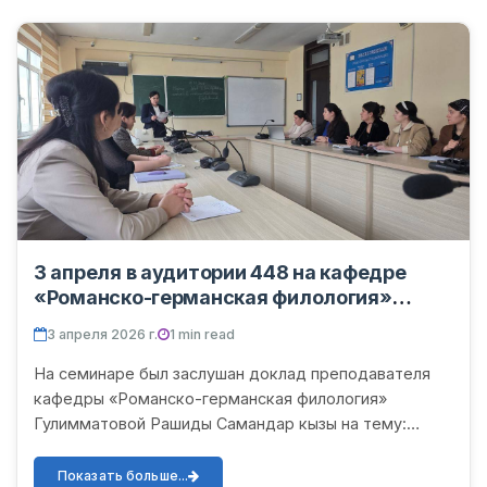
3 апреля в аудитории 448 на кафедре
«Романско-германская филология»
факультета иностранных филологий
3 апреля 2026 г.
1 min read
Ургенчского государственного
университета имени Абу Райхана Беруни
На семинаре был заслушан доклад преподавателя
состоялся очередной научно-
кафедры «Романско-германская филология»
методический семинар.
Гулимматовой Рашиды Самандар кызы на тему:
«Использование аутентичных материалов при
обучении немецкому языку как...
Показать больше...