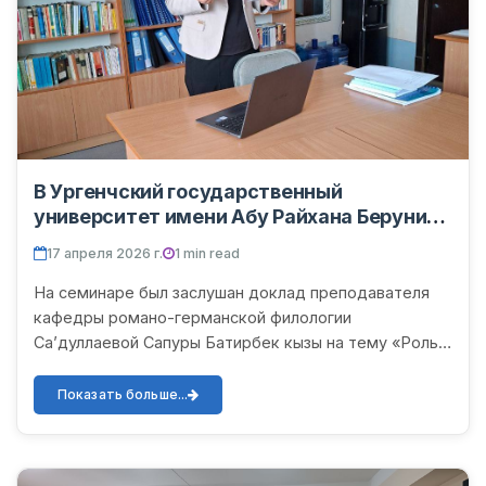
В Ургенчский государственный
университет имени Абу Райхана Беруни
на кафедре «Романо-германская
17 апреля 2026 г.
1 min read
филология» факультета иностранной
филологии 17 апреля текущего года в
На семинаре был заслушан доклад преподавателя
аудитории 436 состоялся очередной
кафедры романо-германской филологии
научно-методический семинар.
Са’дуллаевой Сапуры Батирбек кызы на тему «Роль
мультимедийных средств в обучении немецкому
языку как иностранному». В...
Показать больше...