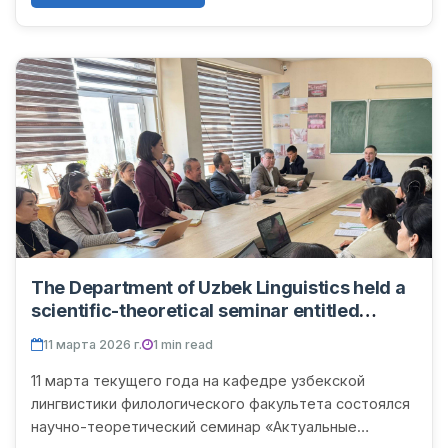
The Department of Uzbek Linguistics held a
scientific-theoretical seminar entitled
"Current Problems of Uzbek Linguistics" and
11 марта 2026 г.
1 min read
a scientific-methodological seminar entitled
"Ways to Improve the Efficiency of Teaching
11 марта текущего года на кафедре узбекской
Linguistics."
лингвистики филологического факультета состоялся
научно-теоретический семинар «Актуальные