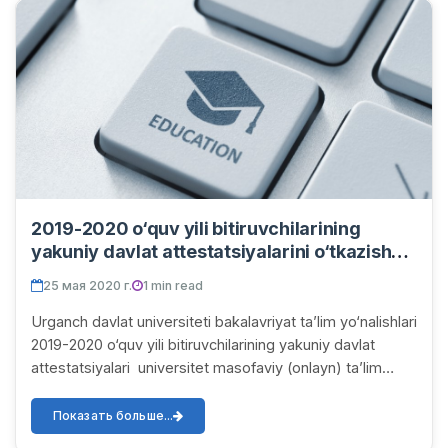
2019-2020 o‘quv yili bitiruvchilarining
yakuniy davlat attestatsiyalarini o‘tkazish
muddatlari
25 мая 2020 г.
1 min read
Urganch davlat universiteti bakalavriyat ta’lim yo‘nalishlari
2019-2020 o‘quv yili bitiruvchilarining yakuniy davlat
attestatsiyalari universitet masofaviy (onlayn) ta’lim
tizimi (dl.urdu.uz) da quyi...
Показать больше...