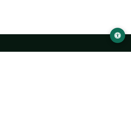
Ургенчский государственный университет
имени Абу Райхана Беруни
Адрес: 220100, Узбекистан, город Ургенч, улица Х. Олимжона,
14.
+998 62 224 6700
info@urdu.uz
Автобус 7, 13, 28