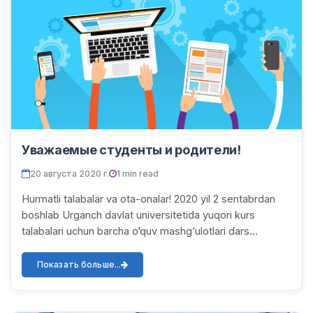
Уважаемые студенты и родители!
20 августа 2020 г.
1 min read
Hurmatli talabalar va ota-onalar! 2020 yil 2 sentabrdan
boshlab Urganch davlat universitetida yuqori kurs
talabalari uchun barcha o‘quv mashg‘ulotlari dars
jadvallariga muvofiq to‘liq MASOFALI tarzda...
Показать больше...