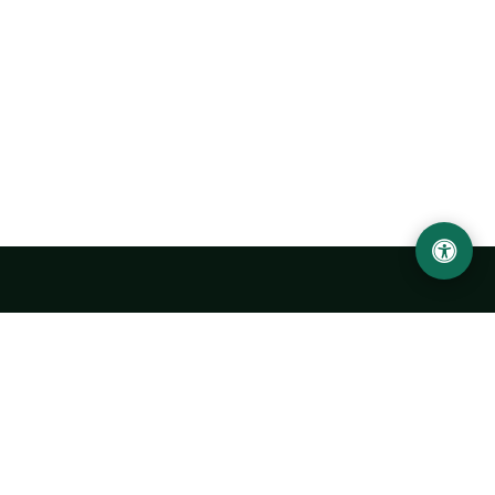
Ургенчский государственный университет
имени Абу Райхана Беруни
Адрес: 220100, Узбекистан, город Ургенч, улица Х. Олимжона,
14.
+998 62 224 6700