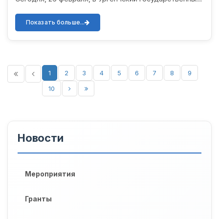
университет имени Абу Райхана Беруни были
проведены квалификацио...
Показать больше...
1
2
3
4
5
6
7
8
9
10
Новости
Мероприятия
Гранты