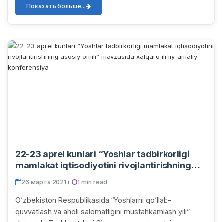
первого тура...
Показать больше...
22-23 aprel kunlari “Yoshlar tadbirkorligi
mamlakat iqtisodiyotini rivojlantirishning
asosiy omili” mavzusida xalqaro ilmiy-
26 марта 2021 г.
1 min read
amaliy konferensiya
Oʼzbekiston Respublikasida “Yoshlarni qoʼllab-
quvvatlash va aholi salomatligini mustahkamlash yili”