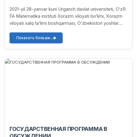
2021-yil 28-yanvar kuni Urganch davlat universiteti, O‘zR
FA Matematika instituti Xorazm viloyati bo‘limi, Xorazm
viloyati xalq ta’limi boshqarmasi, O‘zbekiston yoshlar
ittifoqi Xorazm viloyati bo‘lim...
Показать больше...
ГОСУДАРСТВЕННАЯ ПРОГРАММА В
ОБСУЖДЕНИИ