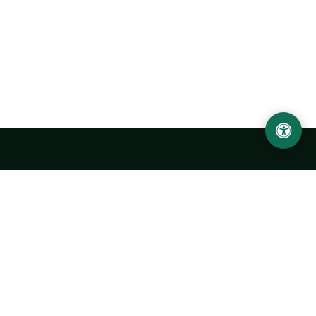
Ургенчский государственный университет
имени Абу Райхана Беруни
Адрес: 220100, Узбекистан, город Ургенч, улица Х. Олимжона,
14.
+998 62 224 6700
info@urdu.uz