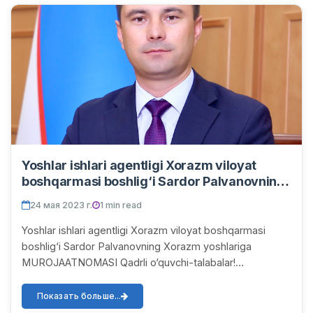
Yoshlar ishlari agentligi Xorazm viloyat
boshqarmasi boshlig‘i Sardor Palvanovning
Xorazm yoshlariga MUROJAATNOMASI
24 мая 2023 г.
1 min read
Yoshlar ishlari agentligi Xorazm viloyat boshqarmasi
boshlig‘i Sardor Palvanovning Xorazm yoshlariga
MUROJAATNOMASI Qadrli o‘quvchi-talabalar!
O‘zbekiston yoshlarining qat’iyati, intellektual salohiya...
Показать больше...