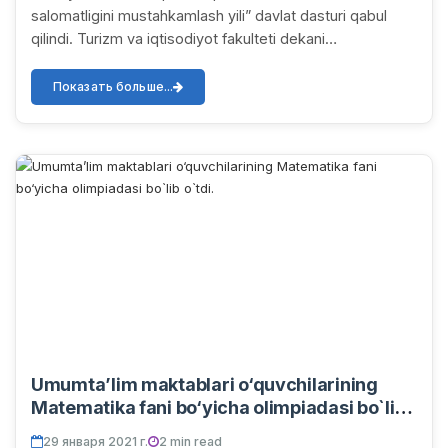
salomatligini mustahkamlash yili” davlat dasturi qabul
qilindi. Turizm va iqtisodiyot fakulteti dekani
I.S.Abdullayev intervyusi.
Показать больше...
Umumta’lim maktablari o‘quvchilarining
Matematika fani bo‘yicha olimpiadasi bo`lib
o`tdi.
29 января 2021 г.
2 min read