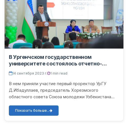
В Ургенчском государственном
университете состоялось отчетно-
выборное собрание первичной
14 сентября 2023 г.
1 min read
организации Союза молодежи
Узбекистана
В нем приняли участие первый проректор УрГУ
Д.Ибадуллаев, председатель Хорезмского
областного совета Союза молодежи Узбекистана
Т.Джуманиезов и ответственные работники области,
заместители деканов фак...
Показать больше...