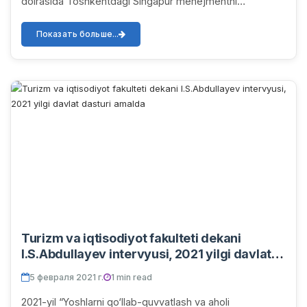
doirasida Toshkentdagi Singapur menejmentni
rivojlantirish institutida BMTTDning Oʼzbekistondagi
vak...
Показать больше...
Turizm va iqtisodiyot fakulteti dekani
I.S.Abdullayev intervyusi, 2021 yilgi davlat
dasturi amalda
5 февраля 2021 г.
1 min read
2021-yil “Yoshlarni qo‘llab-quvvatlash va aholi