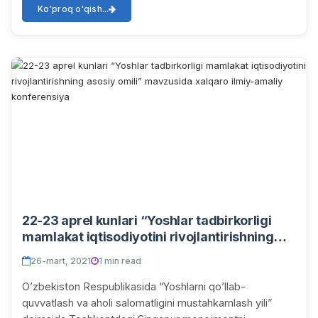
Ko'proq o'qish...
22-23 aprel kunlari “Yoshlar tadbirkorligi
mamlakat iqtisodiyotini rivojlantirishning
asosiy omili” mavzusida xalqaro ilmiy-
26-mart, 2021
1 min read
amaliy konferensiya
Oʼzbekiston Respublikasida “Yoshlarni qoʼllab-
quvvatlash va aholi salomatligini mustahkamlash yili”