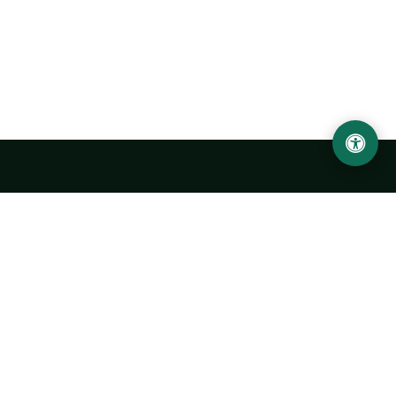
Abu Rayhon Beruniy nomidagi Urganch davlat
universiteti
O‘zbekiston, Urganch shahar, 220100, Hamid Olimjon ko‘chasi, 14-
uy
+998 62 224 6700
info@urdu.uz
Avtobus 7, 13, 28