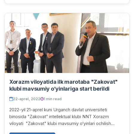
Xorazm viloyatida ilk marotaba "Zakovat"
klubi mavsumiy o‘yinlariga start berildi
22-aprel, 2022
1 min read
2022-yil 21-aprel kuni Urganch davlat universiteti
binosida "Zakovat” intellektual klubi NNT Xorazm
viloyati "Zakovat" klubi mavsumiy o‘yinlari ochilish
marosimi va 1-tur o‘yini bo‘lib o‘tdi. Turnir...