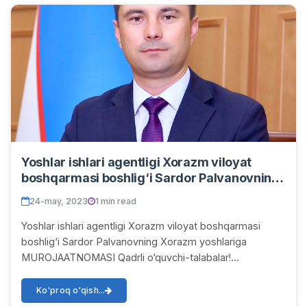
Yoshlar ishlari agentligi Xorazm viloyat
boshqarmasi boshlig‘i Sardor Palvanovning
Xorazm yoshlariga MUROJAATNOMASI
24-may, 2023
1 min read
Yoshlar ishlari agentligi Xorazm viloyat boshqarmasi
boshlig‘i Sardor Palvanovning Xorazm yoshlariga
MUROJAATNOMASI Qadrli o‘quvchi-talabalar!
O‘zbekiston yoshlarining qat’iyati, intellektual salohiya...
Ko'proq o'qish...