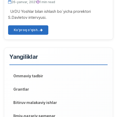
26-yanvar, 2021
1 min read
UrDU Yoshlar bilan ishlash bo`yicha prorektori
S.Davletov intervyusi.
Ko'proq o'qish...
Yangiliklar
Ommaviy tadbir
Grantlar
Bitiruv malakaviy ishlar
Ilmiy-nazariy semenar