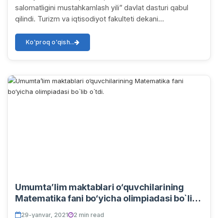
salomatligini mustahkamlash yili” davlat dasturi qabul
qilindi. Turizm va iqtisodiyot fakulteti dekani
I.S.Abdullayev intervyusi.
Ko'proq o'qish...
Umumta’lim maktablari o‘quvchilarining
Matematika fani bo‘yicha olimpiadasi bo`lib
o`tdi.
29-yanvar, 2021
2 min read