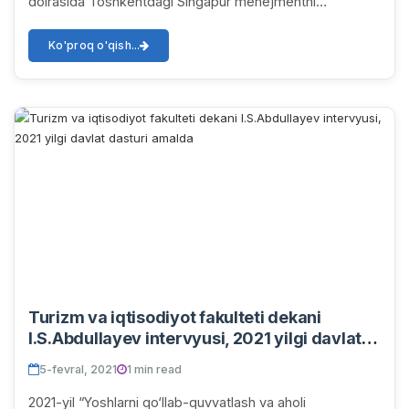
doirasida Toshkentdagi Singapur menejmentni
rivojlantirish institutida BMTTDning Oʼzbekistondagi
vak...
Ko'proq o'qish...
Turizm va iqtisodiyot fakulteti dekani
I.S.Abdullayev intervyusi, 2021 yilgi davlat
dasturi amalda
5-fevral, 2021
1 min read
2021-yil “Yoshlarni qo‘llab-quvvatlash va aholi