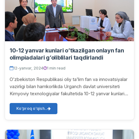
10-12 yanvar kunlari o’tkazilgan onlayn fan
olimpiadalari g’oliblilari taqdirlandi
12-yanvar, 2024
1 min read
O’zbekiston Respublikasi oliy ta’lim fan va innovatsiyalar
vazirligi bilan hamkorlikda Urganch davlat universiteti
Kimyoviy texnologiyalar fakultetida 10-12 yanvar kunlari
o’tkazilgan onlayn fan olimp...
Ko'proq o'qish...