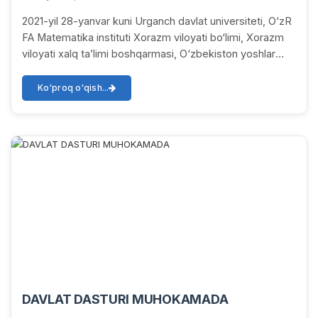
2021-yil 28-yanvar kuni Urganch davlat universiteti, O‘zR
FA Matematika instituti Xorazm viloyati bo‘limi, Xorazm
viloyati xalq ta’limi boshqarmasi, O‘zbekiston yoshlar
ittifoqi Xorazm viloyati bo‘lim...
Ko'proq o'qish...
DAVLAT DASTURI MUHOKAMADA