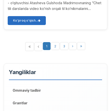
- o‘qituvchisi Atasheva Gulshoda Madrimovnaning “Chet
tili darslarida video ko‘rish orqali til ko‘nikmalarini
rivojlantirish” mavzusidagi ma’ruza...
Ko'proq o'qish...
1
2
3
Yangiliklar
Ommaviy tadbir
Grantlar