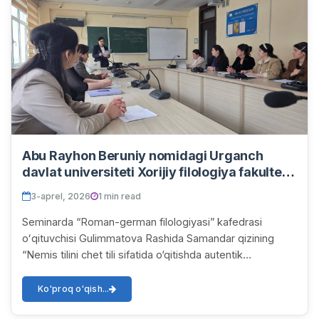
Abu Rayhon Beruniy nomidagi Urganch
davlat universiteti Xorijiy filologiya fakulteti
“Roman–german filologiyasi” kafedrasida
3-aprel, 2026
1 min read
3-aprel kuni 448-xonada navbatdagi ilmiy-
uslubiy seminar bo‘lib o‘tdi.
Seminarda “Roman-german filologiyasi” kafedrasi
oʻqituvchisi Gulimmatova Rashida Samandar qizining
“Nemis tilini chet tili sifatida o‘qitishda autentik
materiallardan foydalanish” mavzusidagi ma’ruzas...
Ko'proq o'qish...