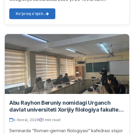
navbatdagi ilmiy-uslubiy seminar bo'lib o'tdi. I...
Ko'proq o'qish...
Abu Rayhon Beruniy nomidagi Urganch
davlat universiteti Xorijiy filologiya fakulteti
“Roman–german filologiyasi” kafedrasida
6-fevral, 2026
1 min read
6-fevral kuni 448-xonada navbatdagi ilmiy-
uslubiy seminar bo‘lib o‘tdi.
Seminarda “Roman–german filologiyasi” kafedrasi stajor