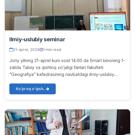
Ilmiy-uslubiy seminar
21-aprel, 2026
1 min read
Joriy yilning 21-aprel kuni soat 14:00 da Smart binoning 1-
zalida Tabiiy va qishloq xo‘jaligi fanlari fakulteti
“Geografiya” kafedrasining navbatdagi ilmiy-uslubiy
seminari boʻlib oʻtdi. Seminarda“Geo...
Ko'proq o'qish...