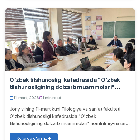
O'zbek tilshunosligi kafedrasida "O'zbek
tilshunosligining dolzarb muammolari"
nomli ilmiy-nazariy hamda "Tilshunoslik
11-mart, 2026
1 min read
fanlarini o'qitishning samaradorligini
oshirish yo'llari" nomli ilmiy-uslubiy seminar
Joriy yilning 11-mart kuni Filologiya va san'at fakulteti
bo'lib o'tdi.
O'zbek tilshunosligi kafedrasida "O'zbek
tilshunosligining dolzarb muammolari" nomli ilmiy-nazariy
hamda "Tilshunoslik fanlarini o'qitishning...
Ko'proq o'qish...