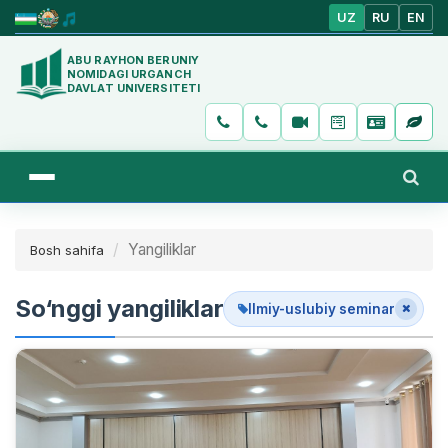
UZ
RU
EN
ABU RAYHON BERUNIY
NOMIDAGI URGANCH
DAVLAT UNIVERSITETI
Yangiliklar
Bosh sahifa
So‘nggi yangiliklar
Ilmiy-uslubiy seminar