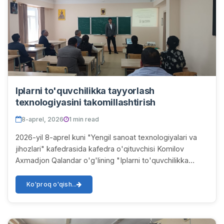
Iplarni to'quvchilikka tayyorlash
texnologiyasini takomillashtirish
8-aprel, 2026
1 min read
2026-yil 8-aprel kuni "Yengil sanoat texnologiyalari va
jihozlari" kafedrasida kafedra o'qituvchisi Komilov
Axmadjon Qalandar o'g'lining "Iplarni to'quvchilikka
tayyorlash texnologiyasini takomillasht...
Ko'proq o'qish...