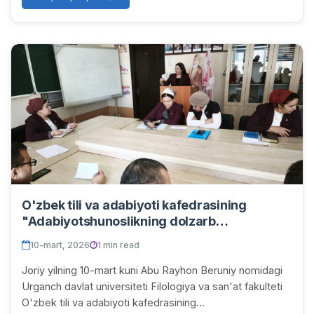
O'zbek tili va adabiyoti kafedrasining
"Adabiyotshunoslikning dolzarb
muammolari" nomli ilmiy-nazariy seminari
10-mart, 2026
1 min read
bo'lib o'tdi
Joriy yilning 10-mart kuni Abu Rayhon Beruniy nomidagi
Urganch davlat universiteti Filologiya va san'at fakulteti
O'zbek tili va adabiyoti kafedrasining