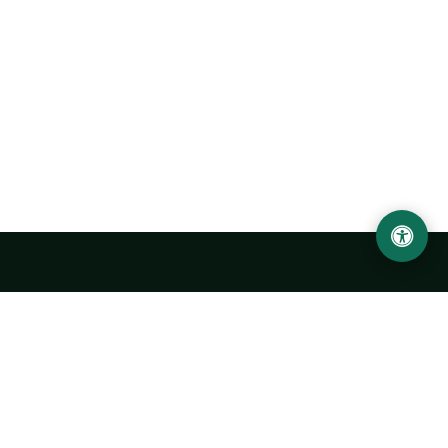
Abu Rayhon Beruniy nomidagi Urganch davlat
universiteti
O‘zbekiston, Urganch shahar, 220100, Hamid Olimjon ko‘chasi, 14-
uy
+998 62 224 6700