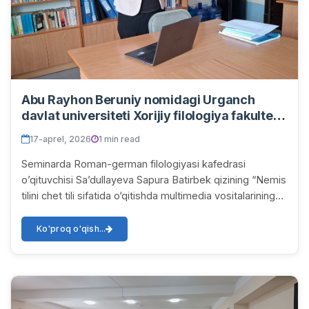
Abu Rayhon Beruniy nomidagi Urganch
davlat universiteti Xorijiy filologiya fakulteti
“Roman–german filologiyasi” kafedrasida
17-aprel, 2026
1 min read
joriy yilning 17-aprel sanasida 436-xonada
navbatdagi ilmiy-uslubiy seminar bo‘lib o‘tdi.
Seminarda Roman-german filologiyasi kafedrasi
o’qituvchisi Sa’dullayeva Sapura Batirbek qizining “Nemis
tilini chet tili sifatida o‘qitishda multimedia vositalarining
o‘rni” mavzusidagi ma’ruzasi ting...
Ko'proq o'qish...