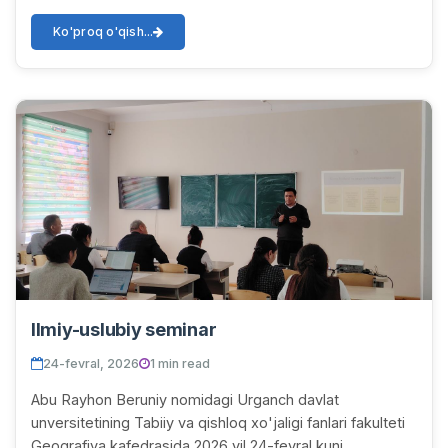
"Adabiyotshunoslikning dolzarb muammolari" noml...
Ko'proq o'qish...
Ilmiy-uslubiy seminar
24-fevral, 2026
1 min read
Abu Rayhon Beruniy nomidagi Urganch davlat
unversitetining Tabiiy va qishloq xo'jaligi fanlari fakulteti
Geografiya kafedrasida 2026 yil 24-fevral kuni