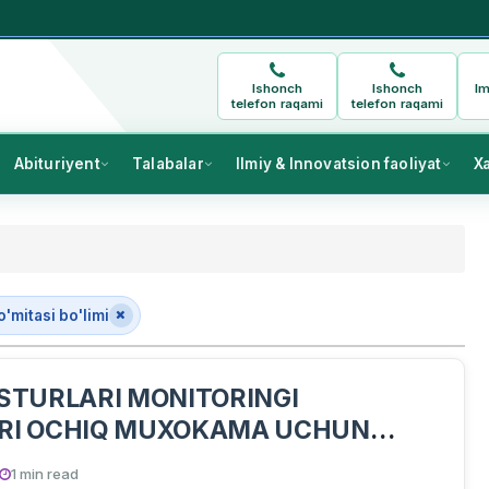
Ishonch
Ishonch
Im
telefon raqami
telefon raqami
Abituriyent
Talabalar
Ilmiy & Innovatsion faoliyat
X
mitasi bo'limi
ASTURLARI MONITORINGI
ARI OCHIQ MUXOKAMA UCHUN
TILADI
1 min read