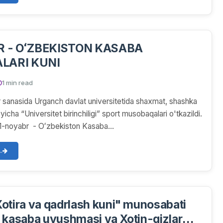
SABA
LARI KUNI
1 min read
sanasida Urganch davlat universitetida shaxmat, shashka
yicha “Universitet birinchiligi” sport musobaqalari o'tkazildi.
-noyabr - Oʻzbekiston Kasaba...
.
otira va qadrlash kuni" munosabati
 kasaba uyushmasi va Xotin-qizlar