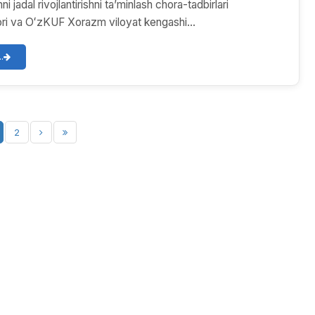
ni jadal rivojlantirishni taʼminlash chora-tadbirlari
rori va OʻzKUF Xorazm viloyat kengashi...
.
2