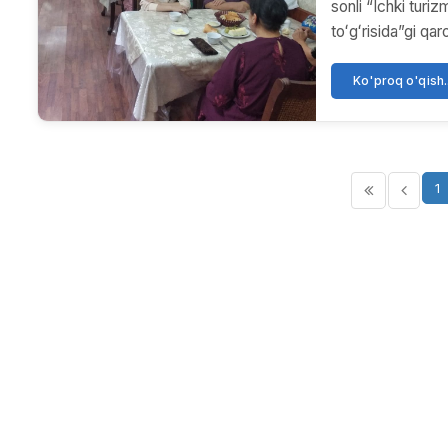
sonli “Ichki turizm
toʻgʻrisida”gi qa
Ko'proq o'qish..
1