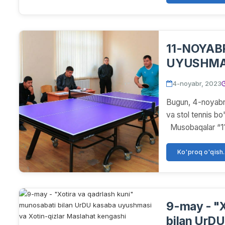
11-NOYABR - OʻZBEKISTON KA
UYUSHMA
4-noyabr, 2023
Bugun, 4-noyabr 
va stol tennis bo'
Musobaqalar “11
Ko'proq o'qish..
9-may - "X
bilan UrDU