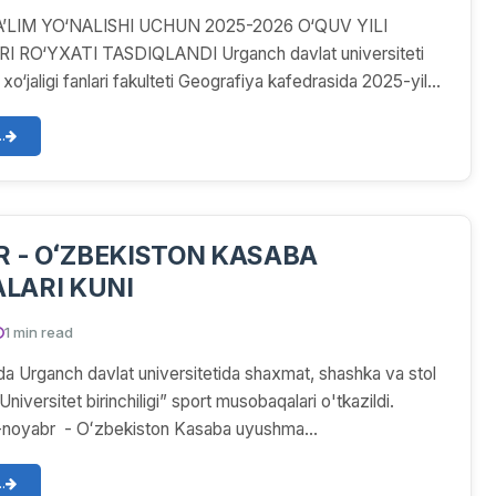
’LIM YO‘NALISHI UCHUN 2025-2026 O‘QUV YILI
 RO‘YXATI TASDIQLANDI Urganch davlat universiteti
 xo‘jaligi fanlari fakulteti Geografiya kafedrasida 2025-yil
.
SABA
LARI KUNI
1 min read
a Urganch davlat universitetida shaxmat, shashka va stol
Universitet birinchiligi” sport musobaqalari o'tkazildi.
-noyabr - Oʻzbekiston Kasaba uyushma...
.