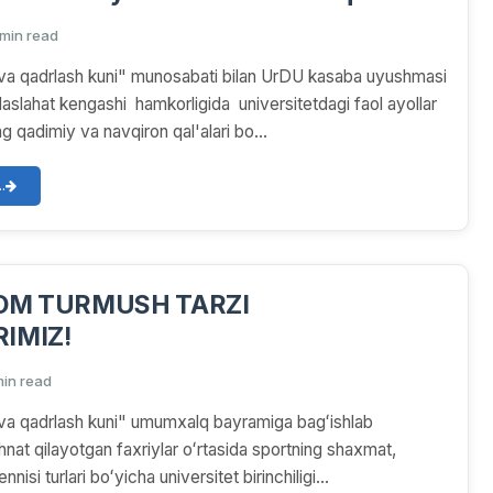
igida universitetdagi
 min read
ar uchun Xorazmning qadimiy va
va qadrlash kuni" munosabati bilan UrDU kasaba uyushmasi
l'alari bo'ylab sayohat tashkil qilindi
aslahat kengashi hamkorligida universitetdagi faol ayollar
 qadimiy va navqiron qal'alari bo...
.
LOM TURMUSH TARZI
IMIZ!
min read
va qadrlash kuni" umumxalq bayramiga bagʻishlab
nat qilayotgan faxriylar oʻrtasida sportning shaxmat,
nisi turlari boʻyicha universitet birinchiligi...