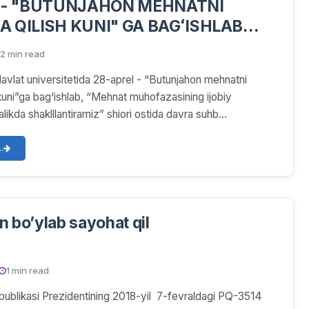
 - "BUTUNJAHON MEHNATNI
 QILISH KUNI" GA BAGʻISHLAB
HBATI OʻTKAZILDI
2 min read
vlat universitetida 28-aprel - “Butunjahon mehnatni
kuni”ga bag‘ishlab, “Mehnat muhofazasining ijobiy
likda shaklllantiramiz” shiori ostida davra suhb...
.
n bo’ylab sayohat qil
1 min read
ublikasi Prezidentining 2018-yil 7-fevraldagi PQ-3514