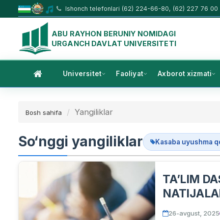
Ishonch telefonlari (62) 224-66-80, (62) 227 76 00
ABU RAYHON BERUNIY NOMIDAGI
URGANCH DAVLAT UNIVERSITETI
Universitet
Faoliyat
Axborot xizmati
Yangiliklar
Bosh sahifa
So‘nggi yangiliklar
Kasaba uyushma qo'
TA’LIM D
NATIJAL
TAQDIM E
26-avgust, 2025