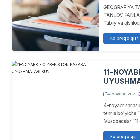
GEOGRAFIYA TA
TANLOV FANLARI
Tabiiy va qishloq
25...
Ko'proq o'qish..
11-NOYABR - OʻZBEKISTON KA
UYUSHMA
4-noyabr, 2023
4-noyabr sanasid
tennis bo'yicha “
Musobaqalar “11
Ko'proq o'qish..