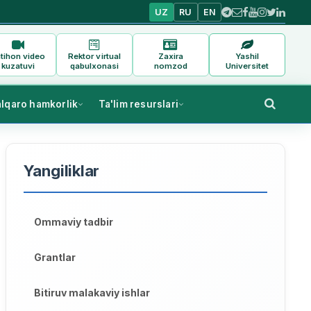
UZ
RU
EN
tihon video
Rektor virtual
Zaxira
Yashil
kuzatuvi
qabulxonasi
nomzod
Universitet
alqaro hamkorlik
Ta'lim resurslari
Yangiliklar
Ommaviy tadbir
Grantlar
Bitiruv malakaviy ishlar