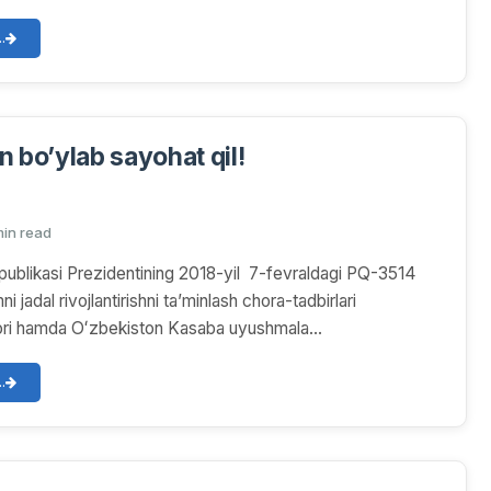
.
n bo’ylab sayohat qil!
min read
ublikasi Prezidentining 2018-yil 7-fevraldagi PQ-3514
ni jadal rivojlantirishni taʼminlash chora-tadbirlari
arori hamda Oʻzbekiston Kasaba uyushmala...
.