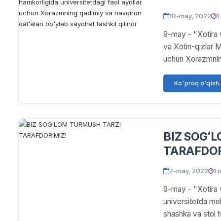
Maslahat kengashi hamkorl
10-may, 2022
1
faol ayoll
9-may - "Xotira 
navqiron qa
va Xotin-qizlar M
uchun Xorazmning
Ko'proq o'qish..
BIZ SOGʻ
TARAFDOR
7-may, 2022
1 
9-may - "Xotira 
universitetda meh
shashka va stol ten