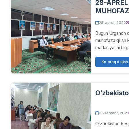
28-APREL
MUHOFAZA
DAVRA SU
28-aprel, 2022
Bugun Urganch da
muhofaza qilish 
madaniyatini birga
Ko'proq o'qish..
O’zbekisto
13-sentabr, 2021
Oʻzbekiston Resp