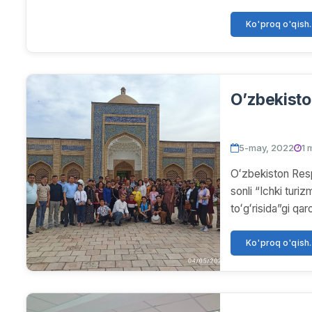
Ko'proq o'qish..
O’zbekisto
5-may, 2022
1 
Oʻzbekiston Resp
sonli “Ichki turizm
toʻgʻrisida”gi q
Ko'proq o'qish..