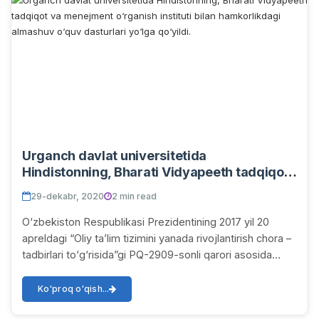
Urganch davlat universitetida
Hindistonning, Bharati Vidyapeeth tadqiqot
va menejment о‘rganish instituti bilan
29-dekabr, 2020
2 min read
hamkorlikdagi almashuv о‘quv dasturlari
yо‘lga qо‘yildi.
О‘zbekiston Respublikasi Prezidentining 2017 yil 20
apreldagi “Oliy ta’lim tizimini yanada rivojlantirish chora –
tadbirlari tо‘g‘risida”gi PQ-2909-sonli qarori asosida
Urganch davlat universitetida (...
Ko'proq o'qish...