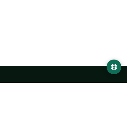
Abu Rayhon Beruniy nomidagi Urganch davlat
universiteti
O‘zbekiston, Urganch shahar, 220100, Hamid Olimjon ko‘chasi, 14-
uy
+998 62 224 6700