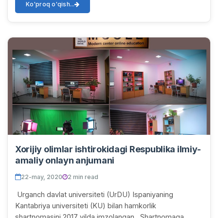
Ko'proq o'qish...
Xorijiy olimlar ishtirokidagi Respublika ilmiy-
amaliy onlayn anjumani
22-may, 2020
2 min read
Urganch davlat universiteti (UrDU) Ispaniyaning
Kantabriya universiteti (KU) bilan hamkorlik
shartnomasini 2017 yilda imzolangan. Shartnomaga