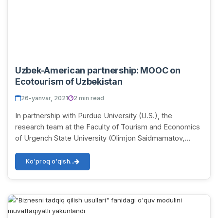
Uzbek-American partnership: MOOC on
Ecotourism of Uzbekistan
26-yanvar, 2021
2 min read
In partnership with Purdue University (U.S.), the
research team at the Faculty of Tourism and Economics
of Urgench State University (Olimjon Saidmamatov,
Umidjon Matyakubov, Inna Rudenko) secured a pr...
Ko'proq o'qish...