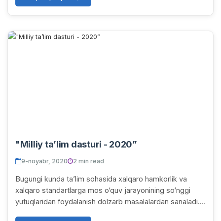
"Milliy ta’lim dasturi - 2020”
9-noyabr, 2020
2 min read
Bugungi kunda ta’lim sohasida xalqaro hamkorlik va
xalqaro standartlarga mos o‘quv jarayonining so‘nggi
yutuqlaridan foydalanish dolzarb masalalardan sanaladi.
Hozirgi vaqtga qadar Urganch davlat univ...