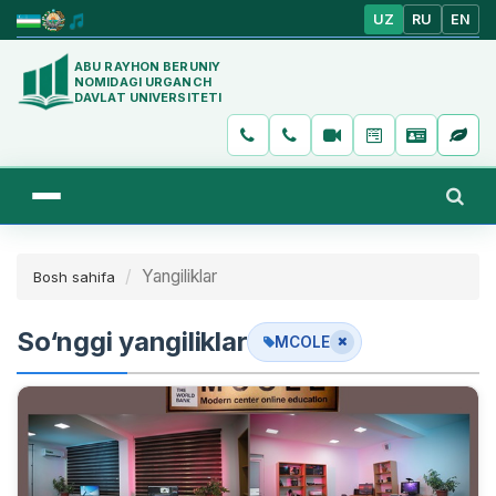
UZ
RU
EN
ABU RAYHON BERUNIY
NOMIDAGI URGANCH
DAVLAT UNIVERSITETI
Yangiliklar
Bosh sahifa
So‘nggi yangiliklar
MCOLE