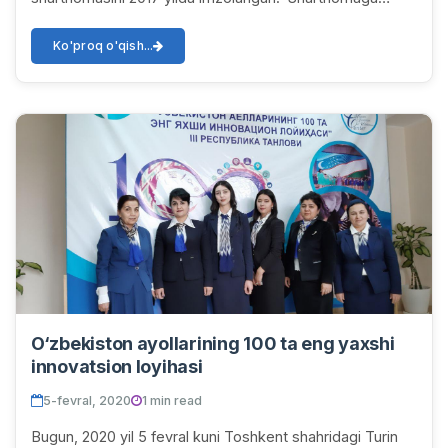
asosan bakalavr, magistr, pedagog va xodimlar o‘zaro
alm...
Ko'proq o'qish...
O‘zbekiston ayollarining 100 ta eng yaxshi
innovatsion loyihasi
5-fevral, 2020
1 min read
Bugun, 2020 yil 5 fevral kuni Toshkent shahridagi Turin