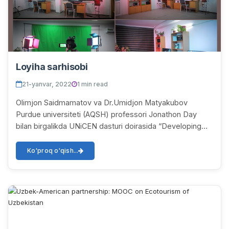
Loyiha sarhisobi
21-yanvar, 2022
1 min read
Olimjon Saidmamatov va Dr.Umidjon Matyakubov
Purdue universiteti (AQSH) professori Jonathon Day
bilan birgalikda UNiCEN dasturi doirasida “Developing
MOOC on Ecotourism of Uzbekistan” loyihasini amal...
Ko'proq o'qish...