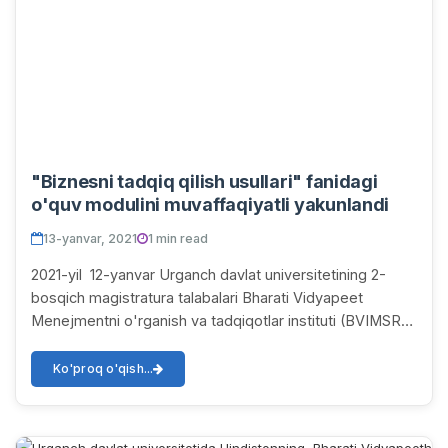
"Biznesni tadqiq qilish usullari" fanidagi
o'quv modulini muvaffaqiyatli yakunlandi
13-yanvar, 2021
1 min read
2021-yil 12-yanvar Urganch davlat universitetining 2-
bosqich magistratura talabalari Bharati Vidyapeet
Menejmentni o'rganish va tadqiqotlar instituti (BVIMSR),
Navi Mumbay, Hindiston va Urganch davla...
Ko'proq o'qish...