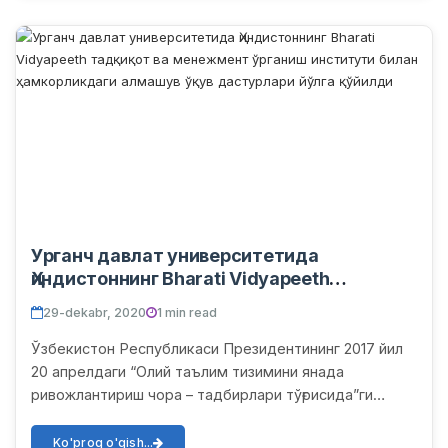
Урганч давлат университетида
Ҳиндистоннинг Bharati Vidyapeeth
тадқиқот ва менежмент ўрганиш
29-dekabr, 2020
1 min read
институти билан ҳамкорликдаги
алмашув ўқув дастурлари йўлга қўйилди
Ўзбекистон Республикаси Президентининг 2017 йил
20 апрелдаги “Олий таълим тизимини янада
ривожлантириш чора – тадбирлари тўғрисида”ги
ПҚ-2909-сонли қарори асосида Урганч давлат
университетида таълимни...
Ko'proq o'qish...