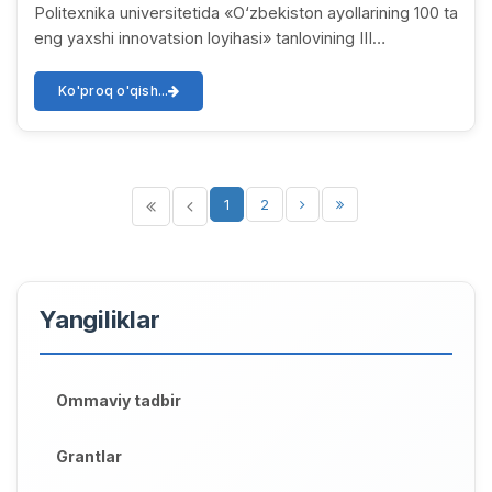
Politexnika universitetida «O‘zbekiston ayollarining 100 ta
eng yaxshi innovatsion loyihasi» tanlovining III
Respublika bosqichi bo'lib o'tmoqda...
Ko'proq o'qish...
1
2
Yangiliklar
Ommaviy tadbir
Grantlar