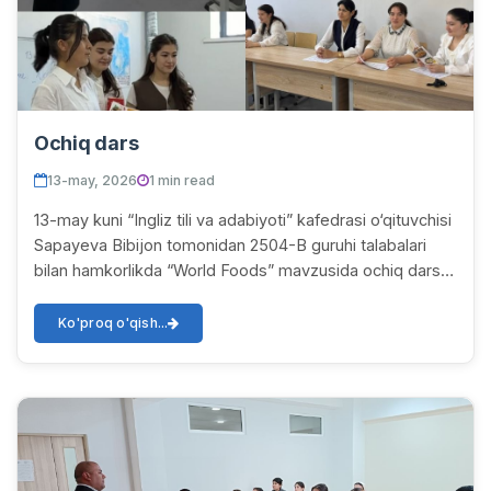
Ochiq dars
13-may, 2026
1 min read
13-may kuni “Ingliz tili va adabiyoti” kafedrasi o‘qituvchisi
Sapayeva Bibijon tomonidan 2504-B guruhi talabalari
bilan hamkorlikda “World Foods” mavzusida ochiq dars
tashkil etildi. Mazkur ochiq dars...
Ko'proq o'qish...