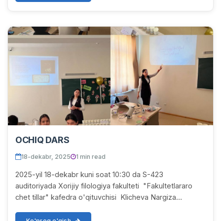
OCHIQ DARS
18-dekabr, 2025
1 min read
2025-yil 18-dekabr kuni soat 10:30 da S-423
auditoriyada Xorijiy filologiya fakulteti "Fakultetlararo
chet tillar" kafedra o'qituvchisi Klicheva Nargiza
Ashirbayevnaning 253 ATT guruhida "Happy new...
Ko'proq o'qish...