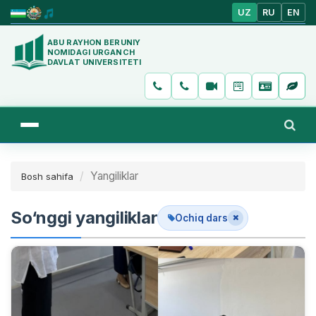
UZ
RU
EN
ABU RAYHON BERUNIY
NOMIDAGI URGANCH
DAVLAT UNIVERSITETI
Yangiliklar
Bosh sahifa
So‘nggi yangiliklar
Ochiq dars