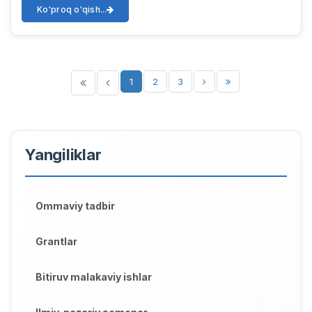
Ko'proq o'qish...
1
2
3
Yangiliklar
Ommaviy tadbir
Grantlar
Bitiruv malakaviy ishlar