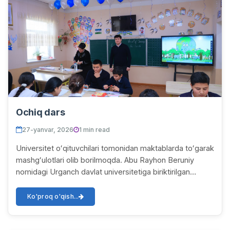
Ochiq dars
27-yanvar, 2026
1 min read
Universitet oʻqituvchilari tomonidan maktablarda toʻgarak
mashgʻulotlari olib borilmoqda. Abu Rayhon Beruniy
nomidagi Urganch davlat universitetiga biriktirilgan
umumta’lim maktablari bilan hamkorlik...
Ko'proq o'qish...