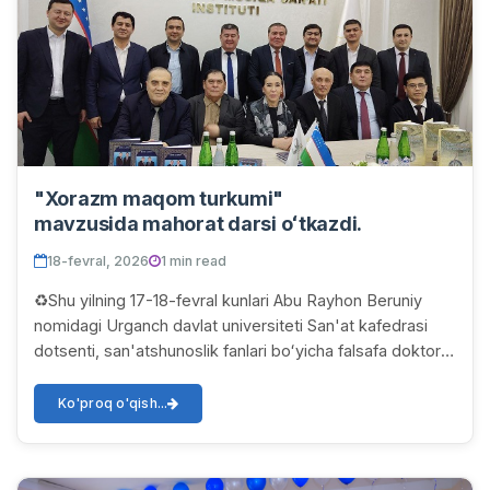
"Xorazm maqom turkumi"
mavzusida mahorat darsi oʻtkazdi.
18-fevral, 2026
1 min read
♻️Shu yilning 17-18-fevral kunlari Abu Rayhon Beruniy
nomidagi Urganch davlat universiteti San'at kafedrasi
dotsenti, san'atshunoslik fanlari boʻyicha falsafa doktori
(PhD) Raximov Botir Matyoqubovich...
Ko'proq o'qish...