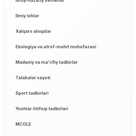
Ilmiy-nazariy semenar
Ilmiy ishlar
Xalqaro aloqalar
Ekologiya va atrof-muhit muhofazasi
Madaniy va ma'rifiy tadbirlar
Talabalar xayoti
Sport tadbirlari
Yoshlar ittifoqi tadbirlari
MCOLE