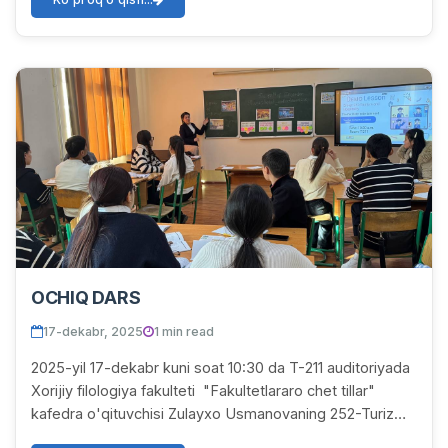
OCHIQ DARS
17-dekabr, 2025
1 min read
2025-yil 17-dekabr kuni soat 10:30 da T-211 auditoriyada
Xorijiy filologiya fakulteti "Fakultetlararo chet tillar"
kafedra o'qituvchisi Zulayxo Usmanovaning 252-Turizm
va mexmondo'stlik guruhida "Hot...