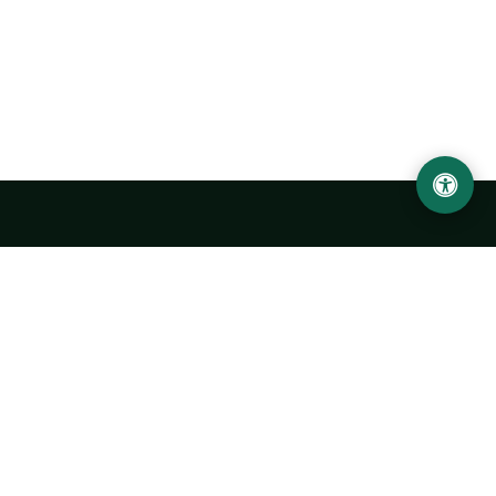
Abu Rayhon Beruniy nomidagi Urganch davlat
universiteti
O‘zbekiston, Urganch shahar, 220100, Hamid Olimjon ko‘chasi, 14-
uy
+998 62 224 6700
info@urdu.uz
Avtobus 7, 13, 28