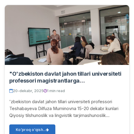
"O'zbekiston davlat jahon tillari universiteti
professori magistrantlarga
“Medialingvistika va tarjima” fanidan
20-dekabr, 2025
1 min read
ma’ruzalar o‘qidi."
'zbekiston davlat jahon tillari universiteti professori
Teshabayeva Dilfuza Muminovna 15-20 dekabr kunlari
Qiyosiy tilshunoslik va lingvistik tarjimashunoslik
mutaxassisligi 2 bosqich magistrantlarig...
Ko'proq o'qish...