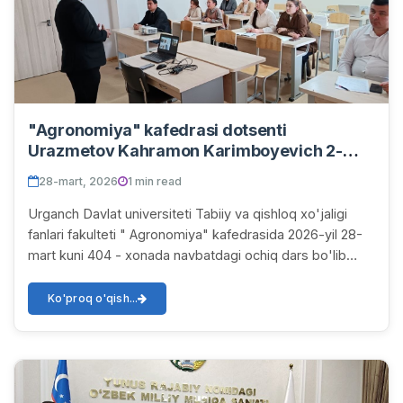
"Agronomiya" kafedrasi dotsenti
Urazmetov Kahramon Karimboyevich 2-
kurs agronomiya yo'nalishiga "Makkajo'xori
28-mart, 2026
1 min read
biologiya va yetishtirish texnologiyasi"
Urganch Davlat universiteti Tabiiy va qishloq xo'jaligi
fanlari fakulteti " Agronomiya" kafedrasida 2026-yil 28-
mart kuni 404 - xonada navbatdagi ochiq dars bo'lib
o'tdi.
Ko'proq o'qish...