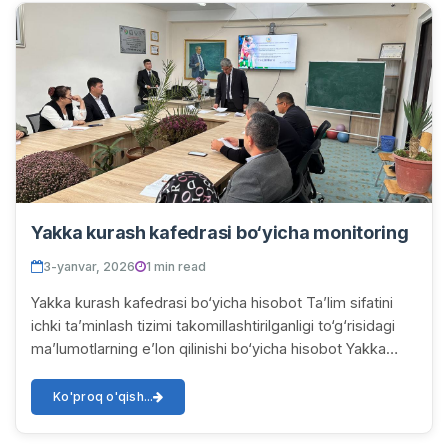
Yakka kurash kafedrasi bo‘yicha monitoring
3-yanvar, 2026
1 min read
Yakka kurash kafedrasi bo‘yicha hisobot Ta’lim sifatini
ichki ta’minlash tizimi takomillashtirilganligi to‘g‘risidagi
ma’lumotlarning e’lon qilinishi bo‘yicha hisobot Yakka
kurash kafedrasida ta’lim s...
Ko'proq o'qish...