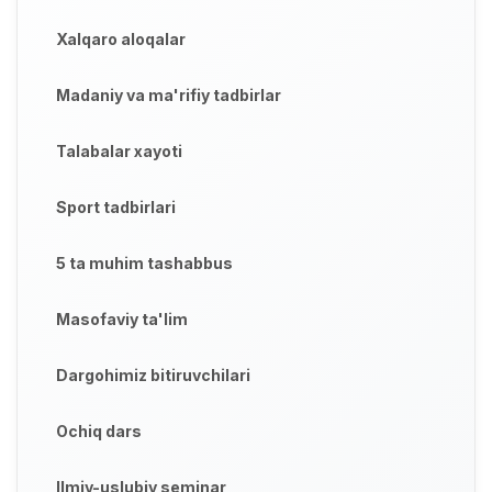
Xalqaro aloqalar
Madaniy va ma'rifiy tadbirlar
Talabalar xayoti
Sport tadbirlari
5 ta muhim tashabbus
Masofaviy ta'lim
Dargohimiz bitiruvchilari
Ochiq dars
Ilmiy-uslubiy seminar