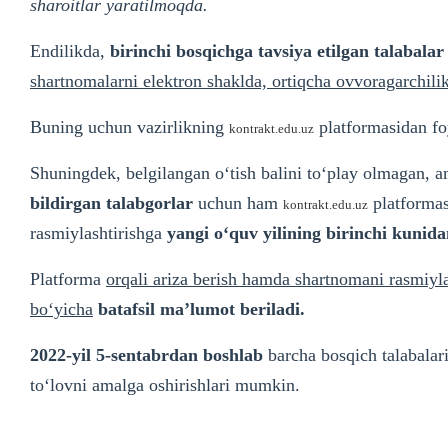
sharoitlar yaratilmoqda.
Endilikda,
birinchi bosqichga tavsiya etilgan talabala
shartnomalarni elektron shaklda, ortiqcha ovvoragarchilik
Buning uchun vazirlikning
platformasidan fo
kontrakt.edu.uz
Shuningdek, belgilangan o‘tish balini to‘play olmagan,
bildirgan talabgorlar
uchun ham
platformas
kontrakt.edu.uz
rasmiylashtirishga
yangi o‘quv yilining birinchi kunid
Platforma
orqali ariza berish hamda shartnomani rasmiyla
bo‘yicha
batafsil ma’lumot beriladi.
2022-yil 5-sentabrdan boshlab
barcha bosqich talabalar
to‘lovni amalga oshirishlari mumkin.