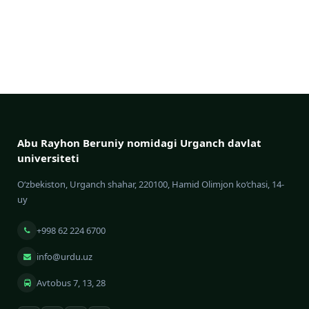
Abu Rayhon Beruniy nomidagi Urganch davlat
universiteti
O‘zbekiston, Urganch shahar, 220100, Hamid Olimjon ko‘chasi, 14-
uy
+998 62 224 6700
info@urdu.uz
Avtobus 7, 13, 28