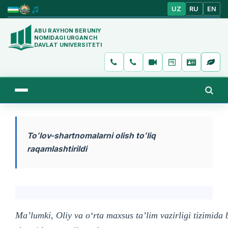
UZ
RU
EN
ABU RAYHON BERUNIY
NOMIDAGI URGANCH
DAVLAT UNIVERSITETI
Toʻlov-shartnomalarni olish toʻliq
raqamlashtirildi
Ma’lumki, Oliy va o‘rta maxsus ta’lim vazirligi tizimida 